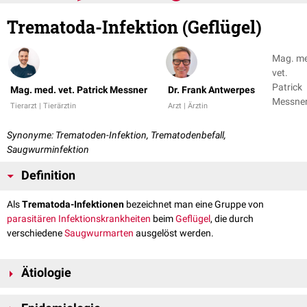
Trematoda-Infektion (Geflügel)
Mag. m
vet.
Patrick
Mag. med. vet. Patrick Messner
Dr. Frank Antwerpes
Messner
Tierarzt | Tierärztin
Arzt | Ärztin
Dr. Fran
Antwer
Synonyme: Trematoden-Infektion, Trematodenbefall,
Saugwurminfektion
Definition
Als
Trematoda-Infektionen
bezeichnet man eine Gruppe von
parasitären
Infektionskrankheiten
beim
Geflügel
, die durch
verschiedene
Saugwurmarten
ausgelöst werden.
Ätiologie
Trematoden bilden einen große Gruppen innerhalb der
Parasiten
, die in