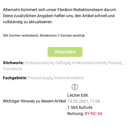
Notocotylidose
Parasitologie für die Tiermedizin. 2., vollständig überarbeitete
Notocotylus attenuatus
Der Entwicklungszyklus ist bei den meisten Arten an Gewässer oder
Auflage. Stuttgart: Enke Verlag in MVS Medizinverlage Stuttgart
Alternativ kümmert sich unser Flexikon-Redaktionsteam darum.
Feuchtbiotope gebunden.
GmbH & Co. KG. ISBN: 978-3-8304-1072-0
Deine zusätzlichen Angaben helfen uns, den Artikel schnell und
Metorchis bilis
vollständig zu aktualisieren:
Amphimerus anatis
Leber
Opisthorchis
spp.
500
Zeichen verbleibend. Mindestens 5 Zeichen benötigt.
Hyptiasmus arcuatus
Luftwege
Tracheophilus sisowi
Absenden
Stichworte:
Endoparasitose
,
Geflügel
,
Infektionskrankheit
,
Parasit
,
Prosthogonimus
spp.
Eileiter
Trematoda
Fachgebiete:
Parasitologie
,
Veterinärmedizin
Bilharziella polonica
Blutgefäße
Trichobilharzia
spp.
Letzter Edit:
Philophthalmus
spp.
Augen
Wichtiger Hinweis zu diesem Artikel
19.09.2021, 17:08
1.565 Aufrufe
Collyriclum faba
Haut
Nutzung:
BY-NC-SA