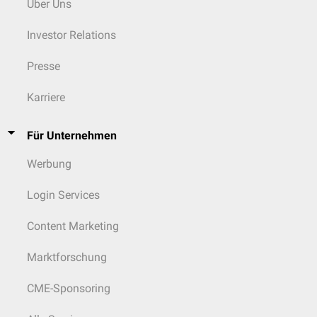
Über Uns
hauptsächlich Entzündungsreaktionen aus. Durch eine spezifische
Signalkaskade führt die Aktivierung durch TNF-α zur Produktion von
Investor Relations
inflammatorischen
und antiapoptotischen Proteinen, wie
cFLIP
,
cIAP-1
,
cIAP-2
,
TRAF1
und
TRAF2
. Auch der Fas-Rezeptor führt in vielen
Presse
Zelltypen nach der Aktivierung nicht zum Zelltod, sondern induziert
[
3
]
Proliferation und Zellmigration.
Karriere
Für Unternehmen
Werbung
Login Services
Content Marketing
Marktforschung
CME-Sponsoring