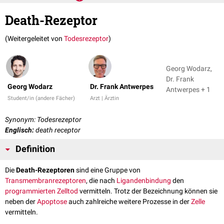
Death-Rezeptor
(Weitergeleitet von
Todesrezeptor
)
Georg Wodarz,
Dr. Frank
Georg Wodarz
Dr. Frank Antwerpes
Antwerpes + 1
Student/in (andere Fächer)
Arzt | Ärztin
Synonym: Todesrezeptor
Englisch:
death receptor
Definition
Die
Death-Rezeptoren
sind eine Gruppe von
Transmembranrezeptoren
, die nach
Ligandenbindung
den
programmierten Zelltod
vermitteln. Trotz der Bezeichnung können sie
neben der
Apoptose
auch zahlreiche weitere Prozesse in der
Zelle
vermitteln.