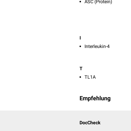
ASC (Protein)
I
Interleukin-4
T
TL1A
Empfehlung
DocCheck