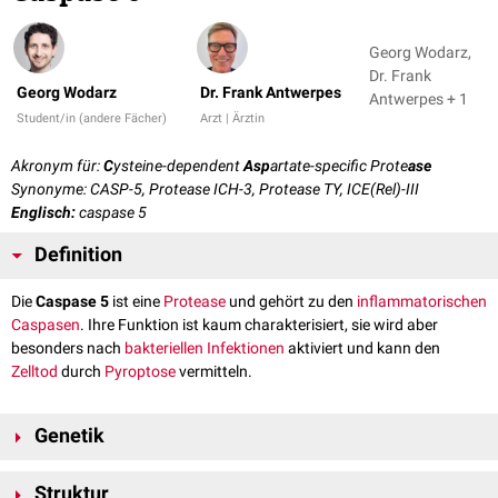
Georg Wodarz,
Dr. Frank
Georg Wodarz
Dr. Frank Antwerpes
Antwerpes + 1
Student/in (andere Fächer)
Arzt | Ärztin
Akronym für:
C
ysteine-dependent
Asp
artate-specific Prote
ase
Synonyme: CASP-5, Protease ICH-3, Protease TY, ICE(Rel)-III
Englisch:
caspase 5
Definition
Die
Caspase 5
ist eine
Protease
und gehört zu den
inflammatorischen
Caspasen
. Ihre Funktion ist kaum charakterisiert, sie wird aber
besonders nach
bakteriellen
Infektionen
aktiviert und kann den
Zelltod
durch
Pyroptose
vermitteln.
Genetik
Die Caspase 5 wird beim
Menschen
durch das Gen
CASP5
codiert.
Struktur
Dieses befindet sich auf
Chromosom 11
am
Genlokus
q22.3. Es besteht