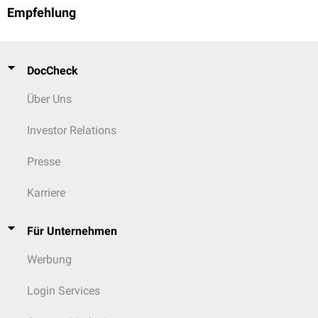
Empfehlung
DocCheck
Über Uns
Investor Relations
Presse
Karriere
Für Unternehmen
Werbung
Login Services