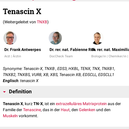
Tenascin X
(Weitergeleitet von
TNXB
)
Dr. Frank Antwerpes
Dr. rer. nat. Fabienne Reh
Dr. rer. nat. Maximil
Arzt | Ärztin
DocCheck Team
Biologe/in | Chemiker/in 
Synonyme: Tenascin-X, TNXB , EDS3, HXBL, TENX, TNX, TNXB1,
TNXB2, TNXBS, VUR8, XB, XBS, Tenascin XB, EDSCLL, EDSCLL1
Englisch
: tenascin X
Definition
Tenascin X
, kurz
TN-X
, ist ein
extrazelluläres
Matrixprotein
aus der
Familie der
Tenascine
, das in der
Haut
, den
Gelenken
und den
Muskeln
vorkommt.