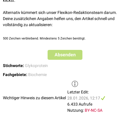
ist TN-X an
Signaltransduktionswegen
beteiligt und aktiviert unter
klickst.
anderem
TGF-β
.
Alternativ kümmert sich unser Flexikon-Redaktionsteam darum.
Deine zusätzlichen Angaben helfen uns, den Artikel schnell und
vollständig zu aktualisieren:
500
Zeichen verbleibend. Mindestens 5 Zeichen benötigt.
Absenden
Stichworte:
Glykoprotein
Fachgebiete:
Biochemie
Letzter Edit:
Wichtiger Hinweis zu diesem Artikel
28.01.2026, 12:17
6.433 Aufrufe
Nutzung:
BY-NC-SA