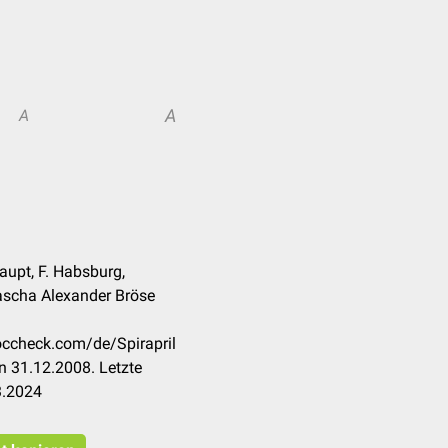
A
A
aupt, F. Habsburg,
ascha Alexander Bröse
doccheck.com/de/Spirapril
n 31.12.2008. Letzte
3.2024