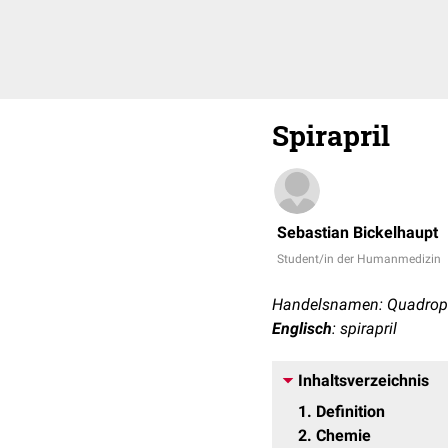
Spirapril
Sebastian Bickelhaupt
Student/in der Humanmedizin
Handelsnamen: Quadropr
Englisch
: spirapril
Inhaltsverzeichnis
1
Definition
2
Chemie