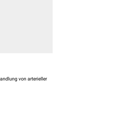
andlung von arterieller
oxo-4-phenylbutan-2-
s
Renin-Angiotensin-