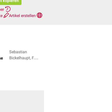
at kopieren
her
te
Artikel erstellen
Sebastian
Bickelhaupt, F.
se
Habsburg + 1