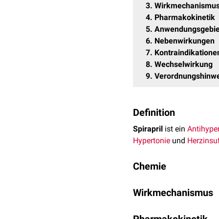
3
Wirkmechanismu
4
Pharmakokinetik
5
Anwendungsgebie
6
Nebenwirkungen
7
Kontraindikatione
8
Wechselwirkung
9
Verordnungshinwe
Definition
Spirapril
ist ein
Antihype
Hypertonie
und
Herzinsuf
Chemie
Die genaue chemische Bez
Wirkmechanismus
yl]amino}propanoyl]-1,4-
Als Substanz aus der Gr
Die Summenformel des St