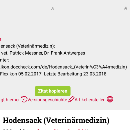
A
A
n
densack (Veterinärmedizin):
vet. Patrick Messner, Dr. Frank Antwerpes
nter:
lexikon.doccheck.com/de/Hodensack_(Veterin%C3%A4rmedizin)
lexikon 05.02.2017. Letzte Bearbeitung 23.03.2018
Zitat kopieren
gt hierher
Versionsgeschichte
Artikel erstellen
Hodensack (Veterinärmedizin)