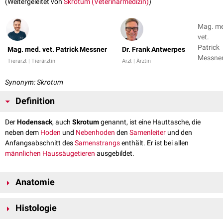
(Weitergeleitet von
Skrotum (Veterinärmedizin)
)
Mag. m
vet.
Patrick
Mag. med. vet. Patrick Messner
Dr. Frank Antwerpes
Messner
Tierarzt | Tierärztin
Arzt | Ärztin
Dr. Fran
Antwer
Synonym: Skrotum
Definition
Der
Hodensack
, auch
Skrotum
genannt, ist eine Hauttasche, die
neben dem
Hoden
und
Nebenhoden
den
Samenleiter
und den
Anfangsabschnitt des
Samenstrangs
enthält. Er ist bei allen
männlichen
Haussäugetieren
ausgebildet.
Anatomie
Das Skrotum wird im Innenraum durch das
Septum scroti
in eine linke
Histologie
und eine rechte Bucht unterteilt. Dabei senkt sich je ein
Scheidenhautfortsatz
mit Inhalt und
Musculus cremaster
in eine Bucht