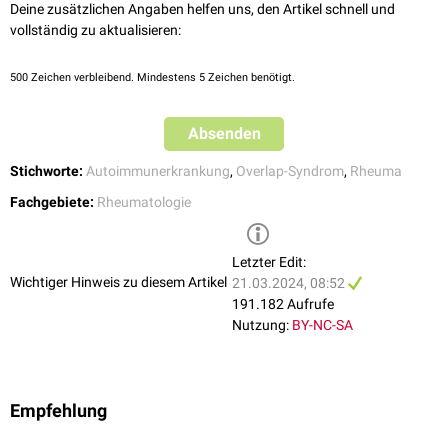
Vaskulopathie
und geht mit (Belastungs-)Dyspnoe, peripheren
Deine zusätzlichen Angaben helfen uns, den Artikel schnell und
Myositis
Ödemen
und
Aszites
einher. Häufigste Todesursache.
vollständig zu aktualisieren:
Sklerodaktylie
Interstitielle Lungenerkrankung
(ILD): bei 18 bis 78 % der Patienten.
Meist vom
NSIP-Muster
.
Siehe Hauptartikel
:
CTD-ILD
500
Zeichen verbleibend. Mindestens 5 Zeichen benötigt.
sekundäres
Sjögren-Syndrom
Nierenbeteiligung mit
membranöser Glomerulonephritis
Absenden
Selten kommt es zu
alveolären Hämorrhagien
mit
Hämoptysen
.
Stichworte:
Autoimmunerkrankung
,
Overlap-Syndrom
,
Rheuma
Fachgebiete:
Rheumatologie
Letzter Edit:
Wichtiger Hinweis zu diesem Artikel
21.03.2024, 08:52
191.182 Aufrufe
Nutzung:
BY-NC-SA
Empfehlung