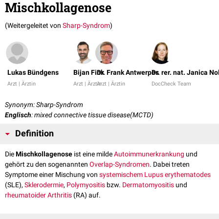
Mischkollagenose
(Weitergeleitet von
Sharp-Syndrom
)
Lukas Bündgens
Bijan Fink
Dr. Frank Antwerpes
Dr. rer. nat. Janica No
Arzt | Ärztin
Arzt | Ärztin
Arzt | Ärztin
DocCheck Team
Synonym: Sharp-Syndrom
Englisch
: mixed connective tissue disease(MCTD)
Definition
Die
Mischkollagenose
ist eine milde
Autoimmunerkrankung
und
gehört zu den sogenannten
Overlap-Syndromen
. Dabei treten
Symptome einer Mischung von
systemischem Lupus erythematodes
(SLE),
Sklerodermie
,
Polymyositis
bzw.
Dermatomyositis
und
rheumatoider Arthritis
(RA) auf.