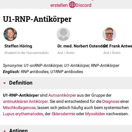
erstellen
Discord
U1-RNP-Antikörper
Steffen Höring
Dr. med. Norbert Ostendorf
Dr. Frank Antw
Student/in der Humanmedizin
Arzt | Ärztin
Arzt | Ärztin
Synonyme: U1-snRNP-Antikörper, U1-Antikörper, RNP-Antikörper
Englisch:
RNP antibodies, U1RNP antibodies
Definition
U1-RNP-Antikörper
sind
Autoantikörper
aus der Gruppe der
antinukleären Antikörper
. Sie sind entscheidend für die
Diagnose
einer
Mischkollagenose
, lassen sich jedoch häufig auch beim systemischen
Lupus erythematodes
, der
Sklerodermie
oder
Myositiden
nachweisen.
Antigen