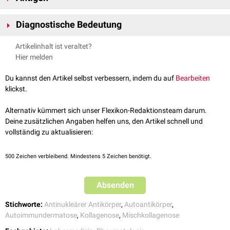
U1-RNP-Antikörper sind gegen
Proteinbestandeteile
des
Spliceosoms
Diagnostische Bedeutung
gerichtet. Die
Antikörper
erfassen dabei drei verschiedene
Epitope
(A, C
und 68kD) der sogenannten
snRNPs
(small nuclear ribonucleoprotein
Der Nachweis von U1-RNP-Antikörpern bei gleichzeitigem Fehlen von
Artikelinhalt ist veraltet?
particles)
dsDNA-Antikörpern
und
Sm-Antikörpern
ist ein obligatorisches Kriterium
Hier melden
für die Diagnosestellung einer Mischkollagenose. In Kombination mit
anderen antinukleären Antikörpern lassen sich U1-RNP-Antikörper auch
Du kannst den Artikel selbst verbessern, indem du auf
Bearbeiten
bei anderen
Kollagenosen
wie z.B. dem systemischen Lupus
klickst.
erythematodes oder der Sklerodermie nachweisen.
Alternativ kümmert sich unser Flexikon-Redaktionsteam darum.
Deine zusätzlichen Angaben helfen uns, den Artikel schnell und
vollständig zu aktualisieren:
500
Zeichen verbleibend. Mindestens 5 Zeichen benötigt.
Absenden
Stichworte:
Antinukleärer Antikörper
,
Autoantikörper
,
Autoimmundermatose
,
Kollagenose
,
Mischkollagenose