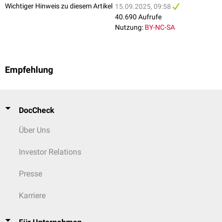
Wichtiger Hinweis zu diesem Artikel
15.09.2025, 09:58
gramnegative Bakterien
MacConkey-Agar
40.690 Aufrufe
(
Salmonellen
,
Shigellen
)
Nutzung:
BY-NC-SA
Oxford-Agar
Listerien
(
Listeria monocytogenes
)
Önöz-Agar
Salmonellen, Enterobakterien
Empfehlung
Sabouraud-Agar
(SAB)
Pilze
SS-Agar
Salmonellen, Shigellen
DocCheck
Thayer-Martin-Agar
Neisserien
Über Uns
TCBS-Agar
Vibrionen
(
Vibrio cholerae
)
Investor Relations
gramnegative Bakterien
XLD-Agar
Presse
(Salmonellen, Shigellen)
Karriere