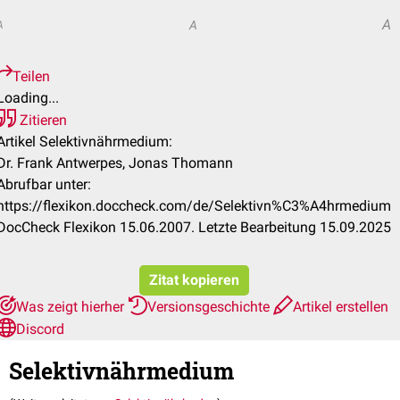
A
A
A
Teilen
Loading...
Zitieren
Artikel Selektivnährmedium:
Dr. Frank Antwerpes, Jonas Thomann
Abrufbar unter:
https://flexikon.doccheck.com/de/Selektivn%C3%A4hrmedium
DocCheck Flexikon 15.06.2007. Letzte Bearbeitung 15.09.2025
Zitat kopieren
Was zeigt hierher
Versionsgeschichte
Artikel erstellen
Discord
Selektivnährmedium