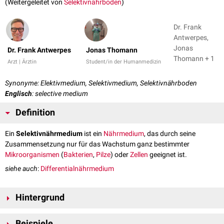
(Weitergeleitet von
Selektivnährboden
)
Dr. Frank
Antwerpes,
Jonas
Dr. Frank Antwerpes
Jonas Thomann
Thomann + 1
Arzt | Ärztin
Student/in der Humanmedizin
Synonyme: Elektivmedium, Selektivmedium, Selektivnährboden
Englisch
: selective medium
Definition
Ein
Selektivnährmedium
ist ein
Nährmedium
, das durch seine
Zusammensetzung nur für das Wachstum ganz bestimmter
Mikroorganismen
(
Bakterien
,
Pilze
) oder
Zellen
geeignet ist.
siehe auch
:
Differentialnährmedium
Hintergrund
Selektive Nährmedien werden verwendet, um nur ganz bestimmten
Beispiele