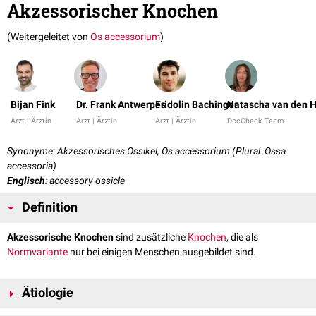
Akzessorischer Knochen
(Weitergeleitet von
Os accessorium
)
Bijan Fink
Dr. Frank Antwerpes
Fridolin Bachinger
Natascha van den H
Arzt | Ärztin
Arzt | Ärztin
Arzt | Ärztin
DocCheck Team
Synonyme: Akzessorisches Ossikel, Os accessorium (Plural: Ossa
accessoria)
Englisch
: accessory ossicle
Definition
Akzessorische Knochen
sind zusätzliche
Knochen
, die als
Normvariante
nur bei einigen Menschen ausgebildet sind.
Ätiologie
Akzessorische Knochen entstehen durch sekundäre