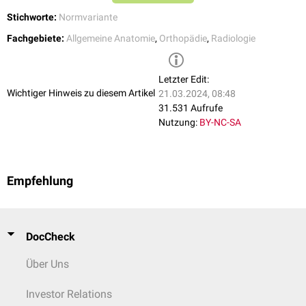
Stichworte:
Normvariante
Fachgebiete:
Allgemeine Anatomie
,
Orthopädie
,
Radiologie
Letzter Edit:
Handwurzel
:
Wichtiger Hinweis zu diesem Artikel
21.03.2024, 08:48
Os vesalianum carpi
31.531 Aufrufe
Os hamuli proprium
Nutzung:
BY-NC-SA
Os styloideum
Os trapezium secundarium
Os trapezoideum secundarium
Os praetrapezium
Empfehlung
Os paratrapezium
Os epitrapezium
Os radiostyloideum
Os ulnostyloideum
DocCheck
Os centrale carpi
Über Uns
Os hypolunatum
Os epilunatum
Epipyramis
Investor Relations