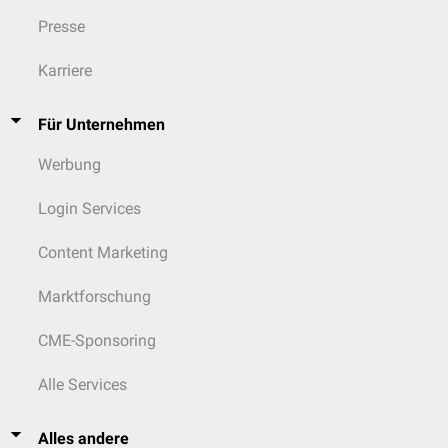
Lunula
Os triangulare
Presse
Os Gruberi
(Gruber-Ossikel)
Karriere
Für Unternehmen
Werbung
Login Services
Content Marketing
Marktforschung
CME-Sponsoring
Alle Services
Wirbelsäule
:
Alles andere
Akzessorisches Ossikel des vorderen Atlasbogens