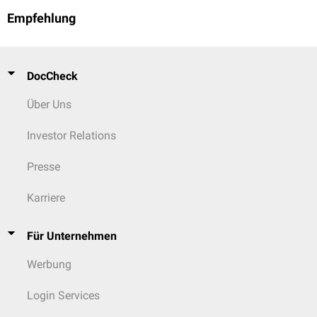
Empfehlung
DocCheck
Über Uns
Investor Relations
Presse
Karriere
Für Unternehmen
Werbung
Login Services