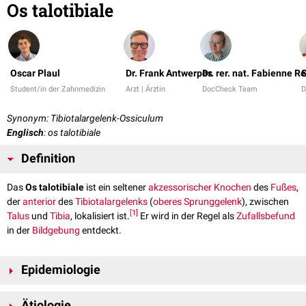
Os talotibiale
Oscar Plaul
Dr. Frank Antwerpes
Dr. rer. nat. Fabienne R
Student/in der Zahnmedizin
Arzt | Ärztin
DocCheck Team
D
Synonym: Tibiotalargelenk-Ossiculum
Englisch
: os talotibiale
Definition
Das
Os talotibiale
ist ein seltener
akzessorischer Knochen
des
Fußes
,
der
anterior
des
Tibiotalargelenks
(
oberes Sprunggelenk
), zwischen
[
1
]
Talus
und
Tibia
, lokalisiert ist.
Er wird in der Regel als
Zufallsbefund
in der
Bildgebung
entdeckt.
Epidemiologie
Das Os talotibiale gehört zu den seltenen akzessorischen Knochen des
Ätiologie