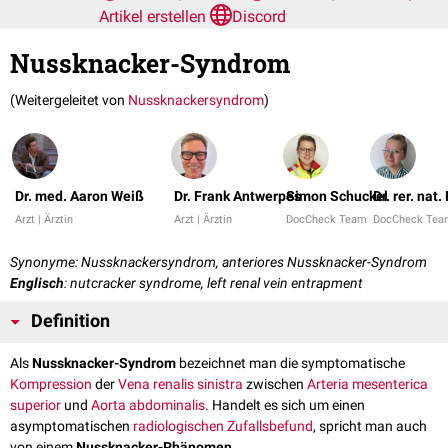
Artikel erstellen
Discord
Nussknacker-Syndrom
(Weitergeleitet von
Nussknackersyndrom
)
Dr. med. Aaron Weiß
Dr. Frank Antwerpes
Simon Schuckel
Dr. rer. nat
Arzt | Ärztin
Arzt | Ärztin
DocCheck Team
DocCheck Tea
Synonyme: Nussknackersyndrom, anteriores Nussknacker-Syndrom
Englisch
: nutcracker syndrome, left renal vein entrapment
Definition
Als
Nussknacker-Syndrom
bezeichnet man die symptomatische
Kompression
der
Vena renalis
sinistra
zwischen
Arteria mesenterica
superior
und
Aorta abdominalis
. Handelt es sich um einen
asymptomatischen
radiologischen
Zufallsbefund
, spricht man auch
von einem
Nussknacker-Phänomen
.