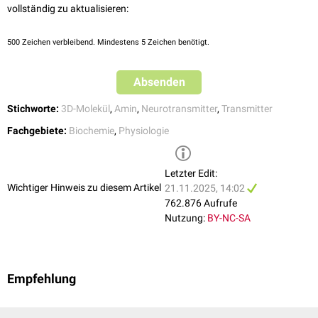
vollständig zu aktualisieren:
500
Zeichen verbleibend. Mindestens 5 Zeichen benötigt.
Absenden
Stichworte:
3D-Molekül
,
Amin
,
Neurotransmitter
,
Transmitter
Fachgebiete:
Biochemie
,
Physiologie
Letzter Edit:
Wichtiger Hinweis zu diesem Artikel
21.11.2025, 14:02
762.876 Aufrufe
Nutzung:
BY-NC-SA
Empfehlung
Abbau
Noradrenalin kann nach Ausschüttung in den synaptischen Spalt