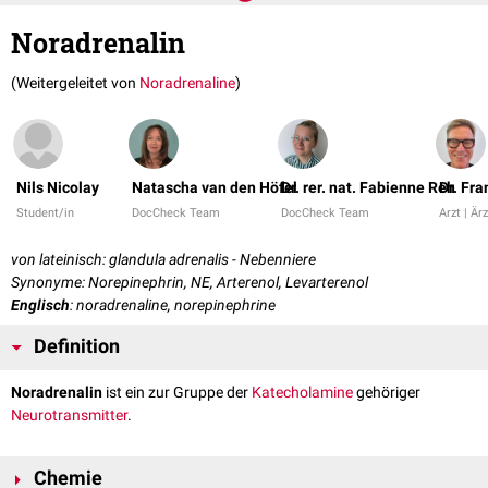
Noradrenalin
(Weitergeleitet von
Noradrenaline
)
Nils Nicolay
Natascha van den Höfel
Dr. rer. nat. Fabienne Reh
Dr. Fr
Student/in
DocCheck Team
DocCheck Team
Arzt | Ärz
von lateinisch: glandula adrenalis - Nebenniere
Synonyme: Norepinephrin, NE, Arterenol, Levarterenol
Englisch
: noradrenaline, norepinephrine
Definition
Noradrenalin
ist ein zur Gruppe der
Katecholamine
gehöriger
Neurotransmitter
.
Chemie