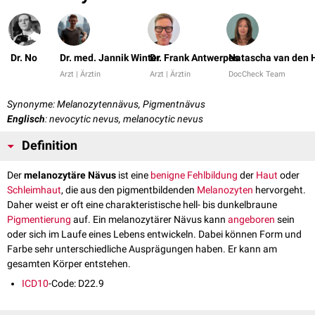
Dr. No
Dr. med. Jannik Winter
Dr. Frank Antwerpes
Natascha van den 
Arzt | Ärztin
Arzt | Ärztin
DocCheck Team
Synonyme: Melanozytennävus, Pigmentnävus
Englisch
: nevocytic nevus, melanocytic nevus
Definition
Der
melanozytäre Nävus
ist eine
benigne
Fehlbildung
der
Haut
oder
Schleimhaut
, die aus den pigmentbildenden
Melanozyten
hervorgeht.
Daher weist er oft eine charakteristische hell- bis dunkelbraune
Pigmentierung
auf. Ein melanozytärer Nävus kann
angeboren
sein
oder sich im Laufe eines Lebens entwickeln. Dabei können Form und
Farbe sehr unterschiedliche Ausprägungen haben. Er kann am
gesamten Körper entstehen.
ICD10
-Code: D22.9