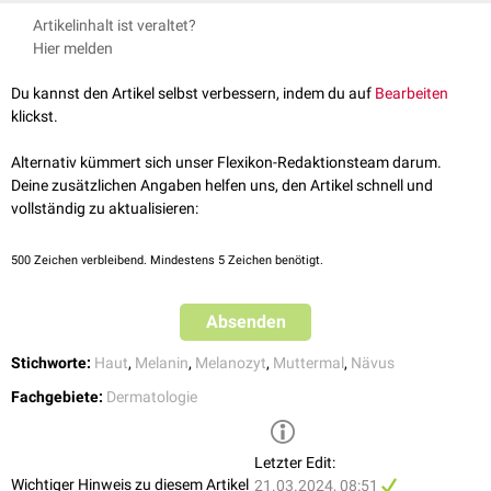
entwickelten Nävi ist ratsam, um frühzeitig bösartige Veränderung zu
notwendig macht. Diese erfolgt meist ambulant – entweder
chirurgisch
↑
Frischhut et al.,
Naevus pigmentosus et papillomatosus
Das Spektrum melanozytärer Nävi und deren
(Unna-Nävus)
bemerken. Seit Juli 2008 besteht in Deutschland ab dem Alter von 35
Artikelinhalt ist veraltet?
oder mittels einer
Laserbehandlung
.
Dermale Melanozytose
klinische Bedeutung
, Journal of the German Society of
Jahren die Möglichkeit der kostenlosen
Früherkennungsuntersuchung
Hier melden
Dermatology, 2022
kongenitale dermale Melanozytose
("Mongolenfleck")
auf
Hautkrebs
, die in einem 2-Jahres-Abstand wiederholt werden kann.
Naevus fuscocoeruleus ophthalmomaxillaris
(Naevus Ota)
Du kannst den Artikel selbst verbessern, indem du auf
Bearbeiten
Naevus fuscocoeruleus deltoideoacromialis
(Naevus Ito)
klickst.
Blauer Nävus
Zudem kann eine Einteilung nach der Hautschicht der Entstehung
Alternativ kümmert sich unser Flexikon-Redaktionsteam darum.
vorgenommen werden:
Deine zusätzlichen Angaben helfen uns, den Artikel schnell und
vollständig zu aktualisieren:
Epidermaler melanozytärer Nävus
Dermaler melanozytärer Nävus
500
Zeichen verbleibend. Mindestens 5 Zeichen benötigt.
Absenden
Stichworte:
Haut
,
Melanin
,
Melanozyt
,
Muttermal
,
Nävus
Fachgebiete:
Dermatologie
Letzter Edit:
Wichtiger Hinweis zu diesem Artikel
21.03.2024, 08:51