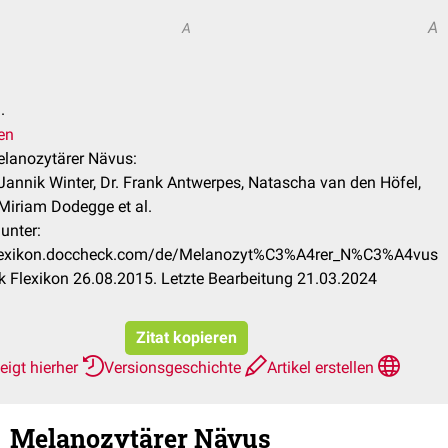
A
A
.
en
elanozytärer Nävus:
Jannik Winter, Dr. Frank Antwerpes, Natascha van den Höfel,
 Miriam Dodegge et al.
unter:
flexikon.doccheck.com/de/Melanozyt%C3%A4rer_N%C3%A4vus
 Flexikon 26.08.2015. Letzte Bearbeitung 21.03.2024
Zitat kopieren
eigt hierher
Versionsgeschichte
Artikel erstellen
Melanozytärer Nävus