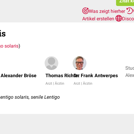
Zitat 
Was zeigt hierher
Artikel erstellen
Disco
is
o solaris
)
Stu
Ale
 Alexander Bröse
Thomas Richter
Dr. Frank Antwerpes
Arzt | Ärztin
Arzt | Ärztin
entigo solaris, senile Lentigo