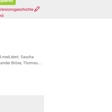
kopieren
Versionsgeschichte
rd
d.med.dent. Sascha
xander Bröse, Thomas
Richter + 1