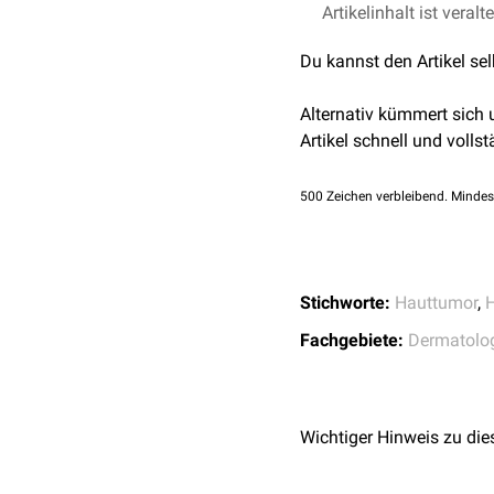
Die Lentigo senilis ist 
Artikelinhalt ist veralt
Kontrolle der veränderte
Du kannst den Artikel se
Veränderungen rechtzeiti
geschädigt wird.
Alternativ kümmert sich
Die Entfernung einer Len
Artikel schnell und vollst
Nicht immer ist das kosm
500
Zeichen verbleibend. Mindes
Stichworte:
Hauttumor
,
H
Fachgebiete:
Dermatolo
Wichtiger Hinweis zu die