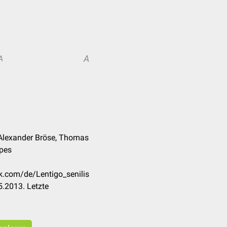
A
A
Alexander Bröse, Thomas
rpes
ck.com/de/Lentigo_senilis
.2013. Letzte