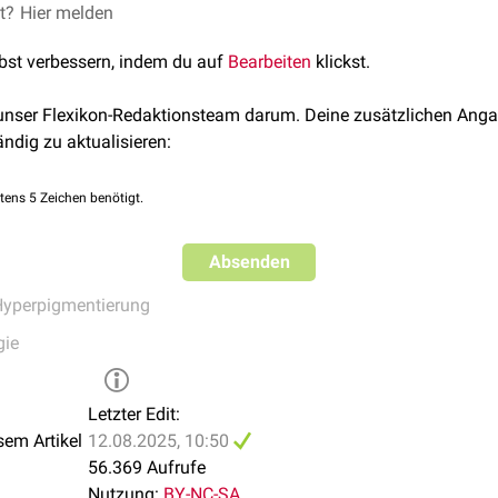
in erster Linie ein kosmetisches Problem. Die wichtigste Maßnahm
et?
Hier melden
n Hautareale durch den
Dermatologen
und den Patienten selbst,
lbst verbessern, indem du auf
Bearbeiten
klickst.
g zu erkennen. Ein konsequenter Lichtschutz ist obligat, damit d
 unser Flexikon-Redaktionsteam darum. Deine zusätzlichen Anga
tigo senilis kann durch oberflächliche
Kürettage
,
Lasern
oder ei
ändig zu aktualisieren:
etische Resultat befriedigend.
tens 5 Zeichen benötigt.
Absenden
yperpigmentierung
gie
Letzter Edit:
sem Artikel
12.08.2025, 10:50
56.369 Aufrufe
Nutzung:
BY-NC-SA