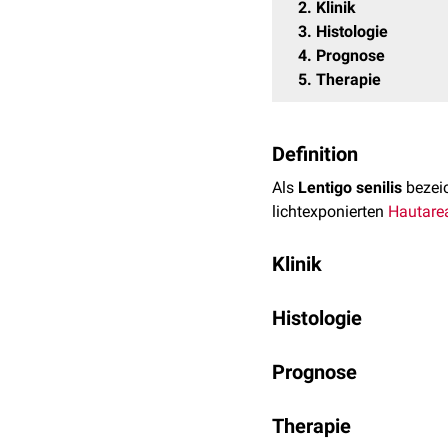
2
Klinik
3
Histologie
4
Prognose
5
Therapie
Definition
Als
Lentigo senilis
bezei
lichtexponierten
Hautare
Klinik
Die Lentigo senilis impo
Histologie
Durchmesser von wenigen 
blassen gelbbraun bis z
Im Bereich der Lentigo se
Pigmentierung zu.
Prognose
Derma
Gleichzeitig besteht eine
Pigmentnetz.
Die Lentigo senilis kann
Therapie
Bevorzugte Lokalisation