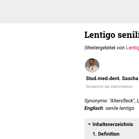
Lentigo senil
(Weitergeleitet von
Lentig
Stud.med.dent. Sascha
Student/in der Zahnmedizin
Synonyme: "Altersfleck", L
Englisch
: senile lentigo
Inhaltsverzeichnis
1
Definition