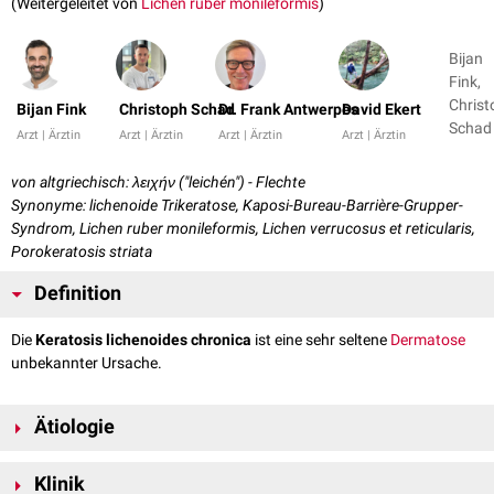
(Weitergeleitet von
Lichen ruber monileformis
)
Bijan
Fink,
Christ
Bijan Fink
Christoph Schad
Dr. Frank Antwerpes
David Ekert
Arzt | Ärztin
Arzt | Ärztin
Arzt | Ärztin
Arzt | Ärztin
von altgriechisch: λειχήν ("leichén") - Flechte
Synonyme: lichenoide Trikeratose, Kaposi-Bureau-Barrière-Grupper-
Syndrom, Lichen ruber monileformis, Lichen verrucosus et reticularis,
Porokeratosis striata
Definition
Die
Keratosis lichenoides chronica
ist eine sehr seltene
Dermatose
unbekannter Ursache.
Ätiologie
Die genaue
Ätiologie
der Keratosis lichenoides chronica ist derzeit (2020)
Klinik
unklar. Einige Autoren gehen davon aus, dass es sich um eine Variante