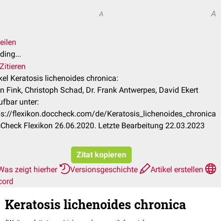
A
A
eilen
ding...
Zitieren
ikel Keratosis lichenoides chronica:
an Fink, Christoph Schad, Dr. Frank Antwerpes, David Ekert
ufbar unter:
ps://flexikon.doccheck.com/de/Keratosis_lichenoides_chronica
Check Flexikon 26.06.2020. Letzte Bearbeitung 22.03.2023
Zitat kopieren
Was zeigt hierher
Versionsgeschichte
Artikel erstellen
cord
Keratosis lichenoides chronica