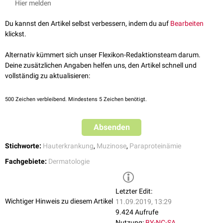
Paraproteinämie
meist vom
IgG
-Typ, z.B. im Rahmen eines
Morbus
behandelt.
Hier melden
Waldenströms
oder eines
multiplen Myeloms
.
Meist verläuft die Erkrankung
chronisch
, jedoch sind
Spontanheilungen
möglich. Da die Erkrankung nicht lebensbedrohlich ist, sollte die
Du kannst den Artikel selbst verbessern, indem du auf
Bearbeiten
Behandlungsindikation zurückhaltend gestellt werden. Möglich ist eine
klickst.
topische
bzw.
intraläsionale
Therapie mit
Glukokortikoiden
sowie eine
systemische Behandlung mit
Isotretinoin
,
Melphalan
,
Cyclophosphamid
Alternativ kümmert sich unser Flexikon-Redaktionsteam darum.
oder
Chlorambucil
.
Deine zusätzlichen Angaben helfen uns, den Artikel schnell und
vollständig zu aktualisieren:
500
Zeichen verbleibend. Mindestens 5 Zeichen benötigt.
Absenden
Stichworte:
Hauterkrankung
,
Muzinose
,
Paraproteinämie
Fachgebiete:
Dermatologie
Letzter Edit:
Wichtiger Hinweis zu diesem Artikel
11.09.2019, 13:29
9.424 Aufrufe
Nutzung:
BY-NC-SA