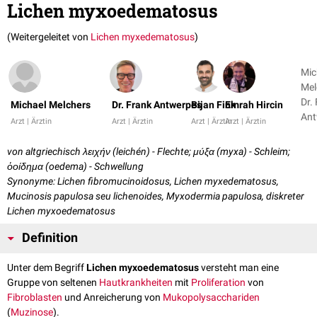
Lichen myxoedematosus
(Weitergeleitet von
Lichen myxedematosus
)
Mic
Mel
Dr.
Michael Melchers
Dr. Frank Antwerpes
Bijan Fink
Emrah Hircin
Ant
Arzt | Ärztin
Arzt | Ärztin
Arzt | Ärztin
Arzt | Ärztin
+ 2
von altgriechisch λειχήν (leichén) - Flechte; μύξα (myxa) - Schleim;
ὁοίδημα (oedema) - Schwellung
Synonyme: Lichen fibromucinoidosus, Lichen myxedematosus,
Mucinosis papulosa seu lichenoides, Myxodermia papulosa, diskreter
Lichen myxoedematosus
Definition
Unter dem Begriff
Lichen myxoedematosus
versteht man eine
Gruppe von seltenen
Hautkrankheiten
mit
Proliferation
von
Fibroblasten
und Anreicherung von
Mukopolysacchariden
(
Muzinose
).