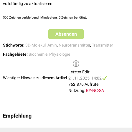
vollständig zu aktualisieren:
500
Zeichen verbleibend. Mindestens 5 Zeichen benötigt.
Absenden
Stichworte:
3D-Molekül
,
Amin
,
Neurotransmitter
,
Transmitter
Fachgebiete:
Biochemie
,
Physiologie
Letzter Edit:
Wichtiger Hinweis zu diesem Artikel
21.11.2025, 14:02
762.876 Aufrufe
Nutzung:
BY-NC-SA
Empfehlung
Abbau
Noradrenalin kann nach Ausschüttung in den synaptischen Spalt