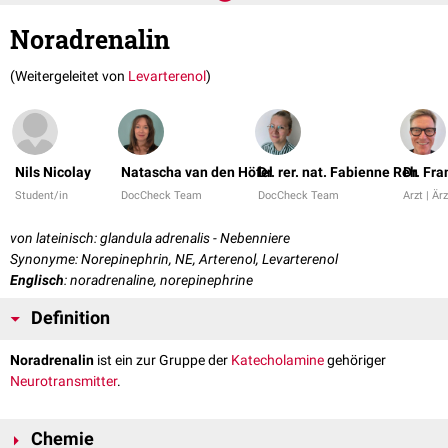
Noradrenalin
(Weitergeleitet von
Levarterenol
)
Nils Nicolay
Natascha van den Höfel
Dr. rer. nat. Fabienne Reh
Dr. Fr
Student/in
DocCheck Team
DocCheck Team
Arzt | Ärz
von lateinisch: glandula adrenalis - Nebenniere
Synonyme: Norepinephrin, NE, Arterenol, Levarterenol
Englisch
: noradrenaline, norepinephrine
Definition
Noradrenalin
ist ein zur Gruppe der
Katecholamine
gehöriger
Neurotransmitter
.
Chemie