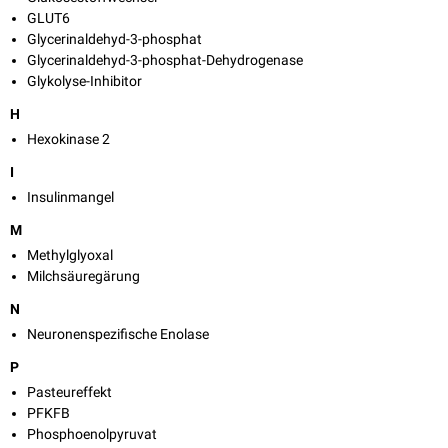
GLUT6
Glycerinaldehyd-3-phosphat
Glycerinaldehyd-3-phosphat-Dehydrogenase
Glykolyse-Inhibitor
H
Hexokinase 2
I
Insulinmangel
M
Methylglyoxal
Milchsäuregärung
N
Neuronenspezifische Enolase
P
Pasteureffekt
PFKFB
Phosphoenolpyruvat