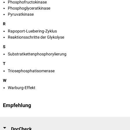
Phosphofructokinase
Phosphoglyceratkinase
Pyruvatkinase
R
Rapoport-Luebering-Zyklus
Reaktionsschritte der Glykolyse
S
Substratkettenphosphorylierung
T
Triosephosphatisomerase
W
Warburg-Effekt
Empfehlung
DocCheck