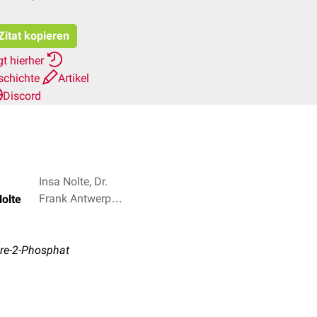
Zitat kopieren
t hierher
schichte
Artikel
Discord
Insa Nolte, Dr.
Frank Antwerpes
Nolte
+ 2
re-2-Phosphat