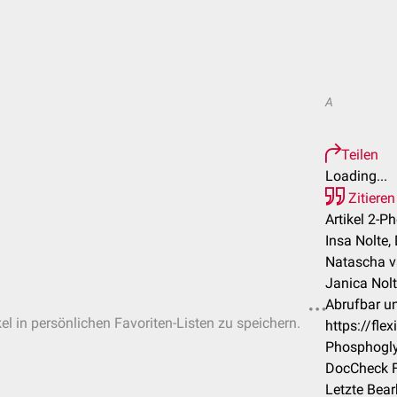
A
Teilen
Loading...
Zitieren
Artikel 2-P
Insa Nolte,
Natascha va
Janica Nol
Abrufbar un
el in persönlichen Favoriten-Listen zu speichern.
https://fle
Phosphogly
DocCheck F
Letzte Bea