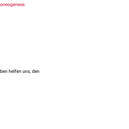
coneogenese
.
t
zu 2-Phopshoglycerat.
ruppe zur Verfügung, die
ng 2,3-
ben helfen uns, den
lobin
zur Verfügung,
din übertragen und es
EP) um.
Richtung statt.