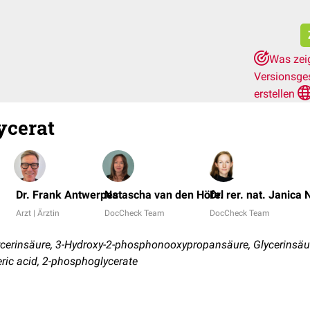
Was zeig
Versionsge
erstellen
ycerat
Dr. Frank Antwerpes
Natascha van den Höfel
Dr. rer. nat. Janica 
Arzt | Ärztin
DocCheck Team
DocCheck Team
erinsäure, 3-Hydroxy-2-phosphonooxypropansäure, Glycerinsäu
ric acid, 2-phosphoglycerate