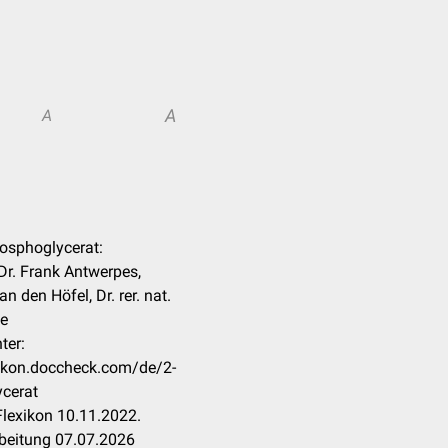
A
A
hosphoglycerat:
 Dr. Frank Antwerpes,
n den Höfel, Dr. rer. nat.
te
ter:
xikon.doccheck.com/de/2-
cerat
lexikon 10.11.2022.
rbeitung 07.07.2026