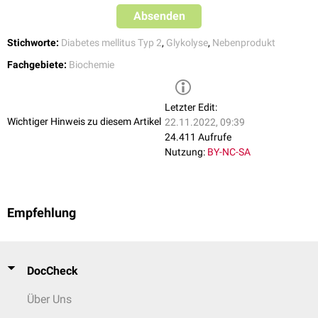
und wirkt somit
antitumorigen
, bei anderen Krebsarten bewirkt
[
1
]
Absenden
Methylglyoxal hingegen eine beschleunigte
Tumorprogression
.
Stichworte:
Diabetes mellitus Typ 2
,
Glykolyse
,
Nebenprodukt
Fachgebiete:
Biochemie
Letzter Edit:
Wichtiger Hinweis zu diesem Artikel
22.11.2022, 09:39
24.411 Aufrufe
Nutzung:
BY-NC-SA
Empfehlung
DocCheck
Über Uns