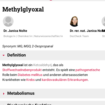
Methylglyoxal
Dr. Janica Nolte
Dr. rer. nat. Janica Nolt
M
Biologe/in | Chemiker/in | Naturwissenschaftler/in
DocCheck Team
St
Synonym: MG, MGO, 2-Oxopropanal
Definition
Methylglyoxal
ist ein
Ketoaldehyd
, das als
Stoffwechselnebenprodukt
entsteht. Es spielt eine
pathogenetische
Rolle beim
Diabetes mellitus
und anderen altersassoziierten
Krankheiten wie
Krebs
und
kardiovaskulären Erkrankungen
.
Metabolismus
Methylglyoxal wird hauptsächlich als Nebenprodukt der
Glykolyse
durch