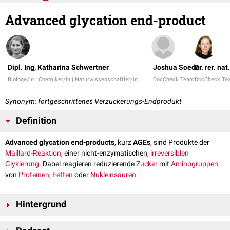
Advanced glycation end-product
Dipl. Ing, Katharina Schwertner
Joshua Soeder
Dr. rer. na
Biologe/in | Chemiker/in | Naturwissenschaftler/in
DocCheck Team
DocCheck Te
Synonym: fortgeschrittenes Verzuckerungs-Endprodukt
Definition
Advanced glycation end-products
, kurz
AGEs
, sind Produkte der
Maillard-Reaktion
, einer nicht-enzymatischen,
irreversiblen
Glykierung
. Dabei reagieren reduzierende
Zucker
mit
Aminogruppen
von
Proteinen
,
Fetten
oder
Nukleinsäuren
.
Hintergrund
Die Glykierung zu AGEs läuft spontan ab, jedoch ist bekannt, dass hoher