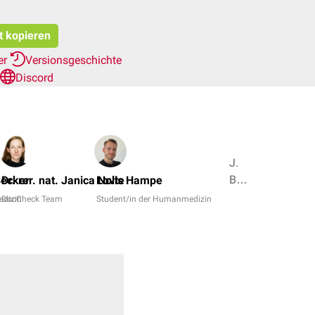
t kopieren
er
Versionsgeschichte
Discord
J.
Böhme,
Becker
Dr. rer. nat. Janica Nolte
Lovis Hampe
Dr.
edizin
DocCheck Team
Student/in der Humanmedizin
rer.
nat.
Fabienne
Reh
+ 4