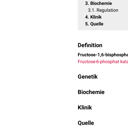
3
Biochemie
3.1
Regulation
4
Klinik
5
Quelle
Definition
Fructose-1,6-bisphosph
Fructose-6-phosphat
kata
Genetik
Beim Menschen gibt es 
Biochemie
auf
Chromosom 9
am
Ge
Die Fructose-1,6-bisphos
Klinik
Sie katalysiert folgende
Mutationen
im FBP1-Gen k
Quelle
Die umgekehrte Reaktion
Fructose-1,6-bisphosph