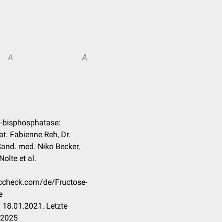
A
A
,6-bisphosphatase:
nat. Fabienne Reh, Dr.
and. med. Niko Becker,
Nolte et al.
occheck.com/de/Fructose-
e
 18.01.2021. Letzte
.2025