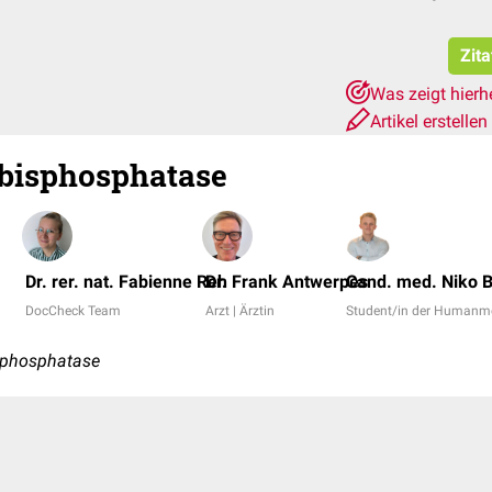
Zita
Was zeigt hierh
Artikel erstellen
-bisphosphatase
Dr. rer. nat. Fabienne Reh
Dr. Frank Antwerpes
Cand. med. Niko 
DocCheck Team
Arzt | Ärztin
Student/in der Humanm
isphosphatase