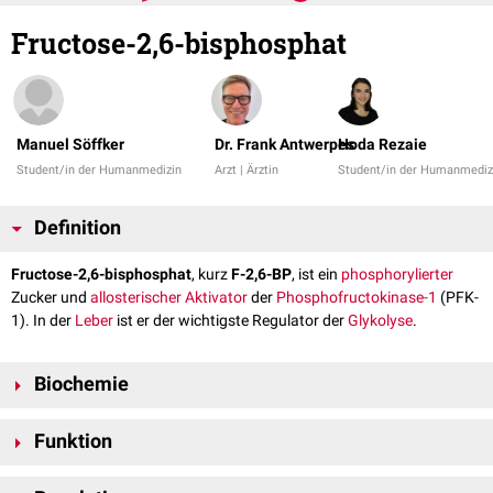
Fructose-2,6-bisphosphat
Manuel Söffker
Dr. Frank Antwerpes
Hoda Rezaie
Student/in der Humanmedizin
Arzt | Ärztin
Student/in der Humanmediz
Definition
Fructose-2,6-bisphosphat
, kurz
F-2,6-BP
, ist ein
phosphorylierter
Zucker und
allosterischer Aktivator
der
Phosphofructokinase-1
(PFK-
1). In der
Leber
ist er der wichtigste Regulator der
Glykolyse
.
Biochemie
Fructose-2,6-bisphosphat ist ein
Derivat
von
Fructose-6-phosphat
und
Funktion
wird im
Zytosol
durch die
Phosphofructokinase-2
(PFK-2) mittels
ATP
-
abhängiger Phosphorylierung synthetisiert. Die Reaktion erfolgt über
In der Regulation der Glykolyse spielt F-2,6-BP eine zentrale Rolle. Über
einen Nebenweg der Glykolyse. Durch die
Fructose-2,6-Bisphosphatase