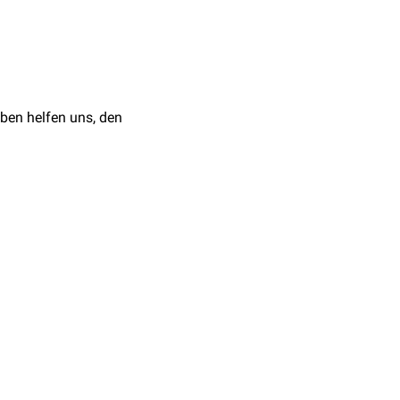
ffen, welche Relevanz
atalog ein. Relevante
Themen zusammengestellt,
ben helfen uns, den