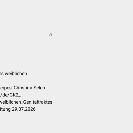
A
es weiblichen
erpes, Christina Selch
m/de/GK2_-
iblichen_Genitaltraktes
eitung 29.07.2026