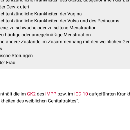
er Cervix uteri
ichtentzündliche Krankheiten der Vagina
ichtentzündliche Krankheiten der Vulva und des Perineums
ene, zu schwache oder zu seltene Menstruation
 zu häufige oder unregelmäßige Menstruation
nd andere Zustände im Zusammenhang mit den weiblichen Gen
s
ische Störungen
der Frau
enthält die im
GK2
des
IMPP
bzw. im
ICD-10
aufgeführten Krankh
kheiten des weiblichen Genitaltraktes".
 GK2 wurde hier weiter aufgeschlüsselt, um die dahinter stehe