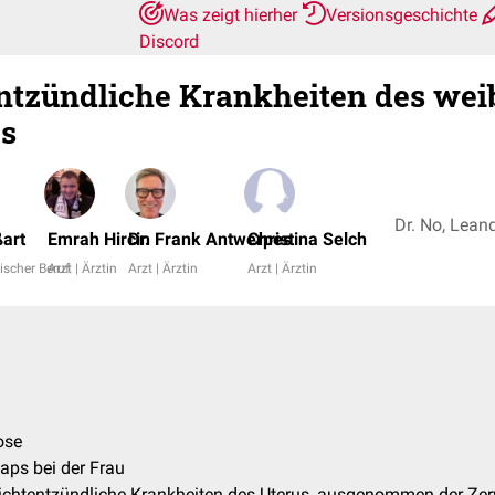
Was zeigt hierher
Versionsgeschichte
Discord
ntzündliche Krankheiten des wei
es
art
Emrah Hircin
Dr. Frank Antwerpes
Christina Selch
ischer Beruf
Arzt | Ärztin
Arzt | Ärztin
Arzt | Ärztin
ose
aps bei der Frau
ichtentzündliche Krankheiten des Uterus, ausgenommen der Zer