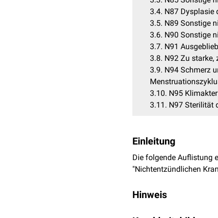
3.4
N87 Dysplasie d
3.5
N89 Sonstige n
3.6
N90 Sonstige n
3.7
N91 Ausgeblieb
3.8
N92 Zu starke,
3.9
N94 Schmerz u
Menstruationszyklu
3.10
N95 Klimakter
3.11
N97 Sterilität 
Einleitung
Die folgende Auflistung 
"Nichtentzündlichen Kran
Hinweis
Die ICD-Hauptgruppen des