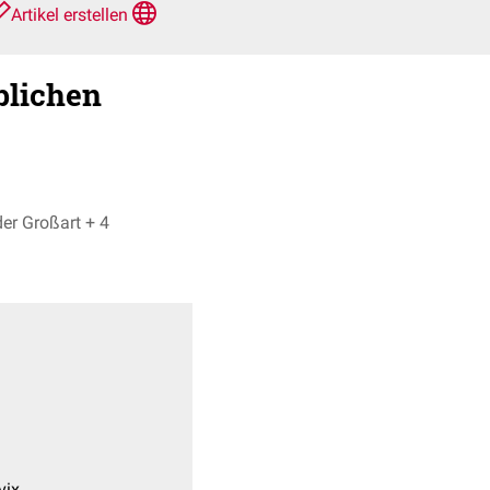
Artikel erstellen
blichen
Dr. No, Leander Großart + 4
vix