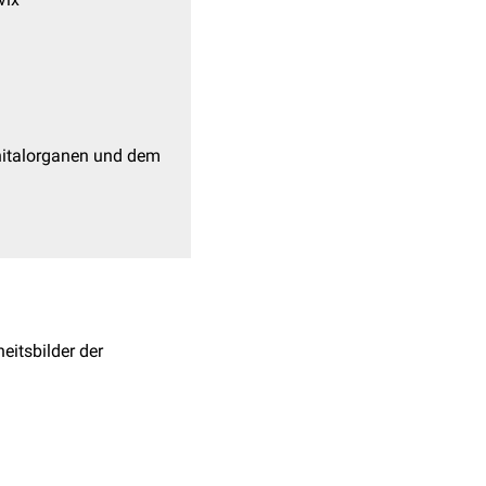
italorganen und dem
eitsbilder der
nden, einzelnen