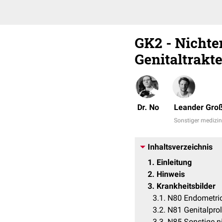
GK2 - Nichte
Genitaltrakt
Dr. No
Leander Groß
Sonstiger medizin
Inhaltsverzeichnis
1
Einleitung
2
Hinweis
3
Krankheitsbilder
3.1
N80 Endometri
3.2
N81 Genitalprol
3.3
N85 Sonstige n