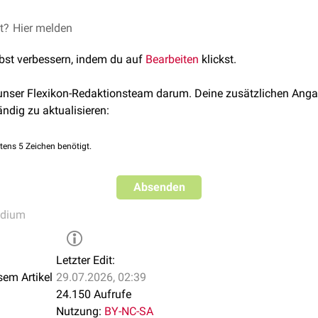
ezeichnungen aufzudecken. Es wird keine Aussage darüber getro
uweist.
et?
10
folgend, gehen folgende Krankheitsbilder in den Gegenstandsk
Hier melden
 sind mit Verweisen versehen.
lle Lernthemen" werden jedoch häufiger vom IMPP abgefragte 
lbst verbessern, indem du auf
Bearbeiten
klickst.
en für das Wesentliche zu schärfen.
das Verständnis
 unser Flexikon-Redaktionsteam darum. Deine zusätzlichen Anga
ändig zu aktualisieren:
uppe
der Frau
tens 5 Zeichen benötigt.
 der Frau
 Beispiele
Absenden
ebärmutterschleimhaut)
metriumhyperplasie
 des Uterus und der Vagina
dometriumhyperplasie
udium
es Uterus und der Vagina
ozele
Letzter Edit:
sem Artikel
29.07.2026, 02:39
en
uppe
24.150 Aufrufe
ündliche Krankheiten des Uterus, ausgenommen der Zervix
Nutzung:
BY-NC-SA
perplasie des Endometriums