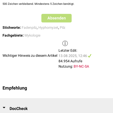
Trichophyton verrucosum
auf der Haut als
Abheilung
sichtbar macht.
Pneumonie
durch
Pseudallescheria boydii
500
Zeichen verbleibend. Mindestens 5 Zeichen benötigt.
Trichophyton scheonleinii
Hirnabszess
durch
Cladophialophora bantiana
Trichophyton concentricum
Chromomykose
Trichophyton megninii
Absenden
Myzetom
Trichophyton violaceum
Tinea pedis
Stichworte:
Fadenpilz
,
Hyphomyzet
,
Pilz
Mikrosporum
Epidermophyton
Fachgebiete:
Mykologie
Letzter Edit:
Wichtiger Hinweis zu diesem Artikel
13.08.2025, 12:46
84.954 Aufrufe
Nutzung:
BY-NC-SA
Empfehlung
DocCheck