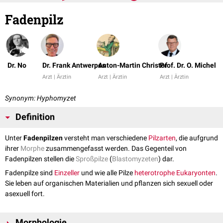
Fadenpilz
Dr. No
Dr. Frank Antwerpes
Anton-Martin Christof
Prof. Dr. O. Michel
Arzt | Ärztin
Arzt | Ärztin
Arzt | Ärztin
Synonym: Hyphomyzet
Definition
Unter
Fadenpilzen
versteht man verschiedene
Pilzarten
, die aufgrund
ihrer
Morphe
zusammengefasst werden. Das Gegenteil von
Fadenpilzen stellen die
Sproßpilze
(
Blastomyzeten
) dar.
Fadenpilze sind
Einzeller
und wie alle Pilze
heterotrophe
Eukaryonten
.
Sie leben auf organischen Materialien und pflanzen sich sexuell oder
asexuell fort.
Morphologie