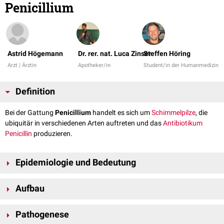
Penicillium
Astrid Högemann
Dr. rer. nat. Luca Zinser
Steffen Höring
Arzt | Ärztin
Apotheker/in
Student/in der Humanmedizin
Definition
Bei der Gattung
Penicillium
handelt es sich um
Schimmelpilze
, die
ubiquitär in verschiedenen Arten auftreten und das
Antibiotikum
Penicillin
produzieren.
Epidemiologie und Bedeutung
Die Gattung Penicillium findet sich im Erdboden und auf Pflanzen. Der
Aufbau
Schimmelpilz verfügt über die Fähigkeit,
Cellulose
abzubauen und kann
ebenfalls
Penicillin
produzieren. Weiterhin werden die Pilze zur
Die
Fruktifikationsorgane
sind pinselförmig aufgebaut, wobei lange
Lebensmittelveredelung (z.B. bei der Käseproduktion) verwendet.
Pathogenese
Ketten von
Konidien
aus den
Phialiden
hervorgehen, weshalb man auch