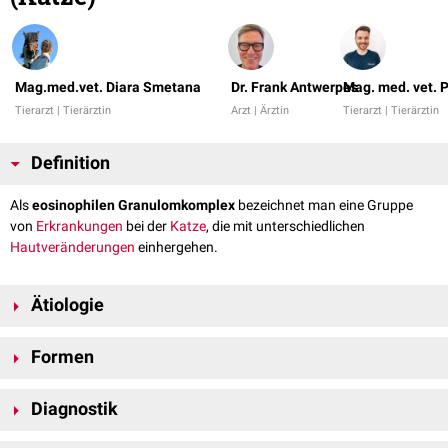
Mag.med.vet. Diara Smetana
Dr. Frank Antwerpes
Mag. med. vet. 
Tierarzt | Tierärztin
Arzt | Ärztin
Tierarzt | Tierärztin
Definition
Als
eosinophilen Granulomkomplex
bezeichnet man eine Gruppe
von
Erkrankungen
bei der
Katze
, die mit unterschiedlichen
Hautveränderungen
einhergehen.
Ätiologie
Zum eosinophilen Granulomkomplex gehören drei verschiedene
Formen
Ausprägungsformen:
Eosinophiles Ulkus
Eosinophiles Ulkus
Eosinophile Plaques
Diagnostik
Das eosinophile Ulkus ist
uni
- oder
bilateral
an der
Oberlippe
oder in der
Eosinophiles Granulom
Eine
Verdachtsdiagnose
kann meist bereits anhand des klinischen Bildes
Maulhöhle
vorzufinden. In seltenen Fällen können auch die
Zunge
und