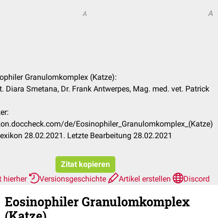
A
A
nophiler Granulomkomplex (Katze):
 Diara Smetana, Dr. Frank Antwerpes, Mag. med. vet. Patrick
er:
xikon.doccheck.com/de/Eosinophiler_Granulomkomplex_(Katze)
exikon 28.02.2021. Letzte Bearbeitung 28.02.2021
Zitat kopieren
t hierher
Versionsgeschichte
Artikel erstellen
Discord
Eosinophiler Granulomkomplex
(Katze)