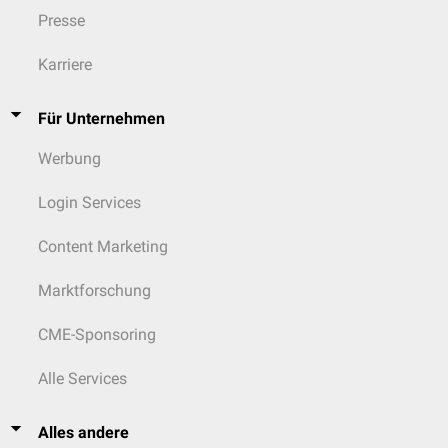
Presse
Viele chemischen Elemente sind je nach
Dosis
in unterschiedlichem
Grade schädlich für Lebewesen.
Karriere
siehe auch:
Leben
,
Mensch
,
Organismus
,
Stoffwechsel
Für Unternehmen
Werbung
Login Services
Content Marketing
Marktforschung
CME-Sponsoring
Alle Services
Alles andere