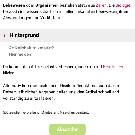
Lebewesen
oder
Organismen
bestehen stets aus
Zellen
. Die
Biologie
befasst sich wissenschaftlich mit allen bekannten Lebewesen, ihren
Abwandlungen und Vorläufern.
Hintergrund
Kennzeichen wie
Stoffwechsel
,
Wachstum
,
Reizbarkeit
und
Artikelinhalt ist veraltet?
Fortpflanzung
treten auch in physikalischen, technischen und
Hier melden
chemischen Systemen auf.
Die
biologische Systematik
versucht eine sinnvolle Gruppierung aller
Du kannst den Artikel selbst verbessern, indem du auf
Bearbeiten
Lebewesen. Die oberste Stufe wird dabei von den
Domänen
gebildet.
klickst.
Man unterscheidet nach molekularbiologischen Kriterien die eigentlichen
Bakterien
(Bacteria), die
Archaebakterien
(Archaea) und die
Eukaryonten
Alternativ kümmert sich unser Flexikon-Redaktionsteam darum.
(Eucaryota). Letztere Gliederung umfasst die uns vertrauten
Tiere
,
Deine zusätzlichen Angaben helfen uns, den Artikel schnell und
Pflanzen
und
Pilze
.
vollständig zu aktualisieren:
Wird die
Zelle
als grundlegendes Kennzeichen von Lebewesen
angesehen, werden
Viren
nicht zu den Lebewesen gerechnet, da sie keine
500
Zeichen verbleibend. Mindestens 5 Zeichen benötigt.
Zellen sind und nicht aus Zellen aufgebaut sind. Sie haben keinen
eigenen Stoffwechsel und pflanzen sich auch nicht selbständig fort. Ihre
Absenden
Vermehrung erfolgt durch Wirtszellen. Allerdings sind sie durch