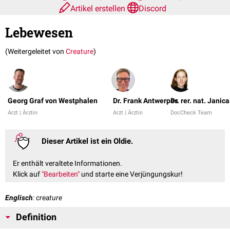
Artikel erstellen
Discord
Lebewesen
(Weitergeleitet von
Creature
)
Georg Graf von Westphalen
Dr. Frank Antwerpes
Dr. rer. nat. Janic
Arzt | Ärztin
Arzt | Ärztin
DocCheck Team
Dieser Artikel ist ein Oldie.
Er enthält veraltete Informationen.
Klick auf
"Bearbeiten"
und starte eine Verjüngungskur!
Englisch
: creature
Definition