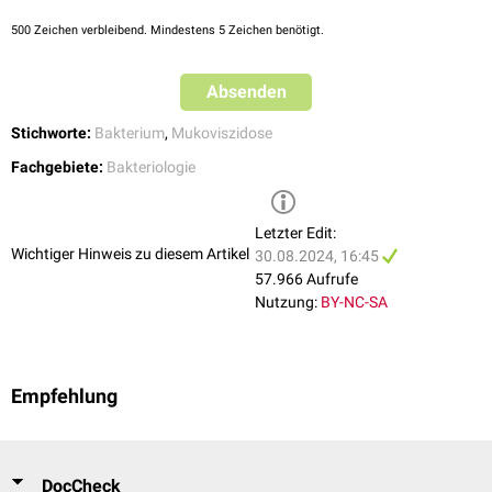
oder Freizeiten sollte abgesehen werden.
Burkholderia anthina
500
Burkholderia pyrrocinia
Zeichen verbleibend. Mindestens 5 Zeichen benötigt.
Die mit diesen Maßnahmen einhergehende
soziale Isolation
ist für BCC-
besiedelte Mukoviszidose-Patienten oftmals mit einem großen
Leidensdruck
verbunden.
Absenden
Stichworte:
Bakterium
,
Mukoviszidose
Fachgebiete:
Bakteriologie
Letzter Edit:
Wichtiger Hinweis zu diesem Artikel
30.08.2024, 16:45
57.966 Aufrufe
Nutzung:
BY-NC-SA
Empfehlung
DocCheck