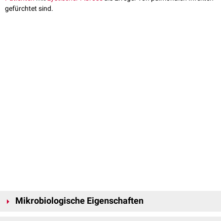
gefürchtet sind.
Mikrobiologische Eigenschaften
Der Burkholderia-cepacia-Komplex besteht aus mehr als einem Dutzend