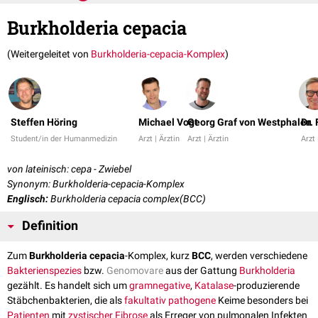
Burkholderia cepacia
(Weitergeleitet von
Burkholderia-cepacia-Komplex
)
Steffen Höring
Michael Vogt
Georg Graf von Westphalen
Dr.
Student/in der Humanmedizin
Arzt | Ärztin
Arzt | Ärztin
Arzt 
von lateinisch: cepa - Zwiebel
Synonym: Burkholderia-cepacia-Komplex
Englisch:
Burkholderia cepacia complex(BCC)
Definition
Zum
Burkholderia cepacia
-Komplex, kurz
BCC
, werden verschiedene
Bakterienspezies
bzw.
Genomovare
aus der Gattung
Burkholderia
gezählt. Es handelt sich um
gramnegative
,
Katalase
-produzierende
Stäbchenbakterien, die als
fakultativ
pathogene
Keime besonders bei
Patienten
mit
zystischer Fibrose
als Erreger von pulmonalen Infekten