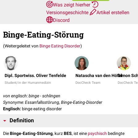
Was zeigt hierher
Versionsgeschichte
Artikel erstellen
Discord
Binge-Eating-Störung
(Weitergeleitet von
Binge Eating Disorder
)
Dipl. Sportwiss. Oliver Tenfelde
Natascha van den Höfel
Simon Sch
Student/in der Humanmedizin
DocCheck Team
DocCheck T
von englisch: binge - schlingen
Synonyme: Essanfallsstörung, Binge-Eating-Disorder
Englisch:
binge eating disorder
Definition
Die
Binge-Eating-Störung
, kurz
BES
, ist eine
psychisch
bedingte