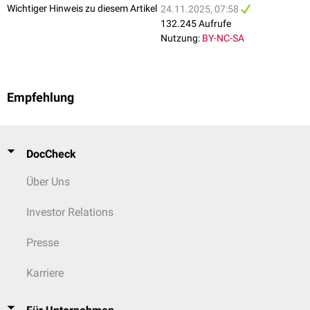
Wichtiger Hinweis zu diesem Artikel
24.11.2025, 07:58
nervosa
oder Bulimia nervosa auf.
Nebenwirkungen
gerechnet werden.
132.245 Aufrufe
Nutzung:
BY-NC-SA
Empfehlung
DocCheck
Über Uns
Investor Relations
Presse
Karriere