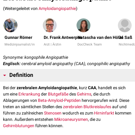
(Weitergeleitet von
Amyloidangiopathie
)
Gunnar Römer
Dr. Frank Antwerpes
Natascha van den Höfel
Ja Saß
Medizinjournalist/in
Arzt | Ärztin
DocCheck Team
Nichtmediz
Synonyme: kongophile Angiopathie
Englisch:
cerebral amyloid angiopathy (CAA), congophilic angiopathy
Definition
Bei der
zerebralen Amyloidangiopathie
, kurz
CAA
, handelt es sich
um eine
Erkrankung
der
Blutgefäße
des
Gehirns
, die durch
Ablagerungen von
Beta-Amyloid
-
Peptiden
hervorgerufen wird. Diese
treten an sämtlichen Stellen des
zerebralen
Blutkreislaufes
auf und
führen zu zahlreichen
Stenosen
wodurch es zum
Hirninfarkt
kommen
kann. Außerdem entstehen
Mikroaneurysmen
, die zu
Gehirnblutungen
führen können.