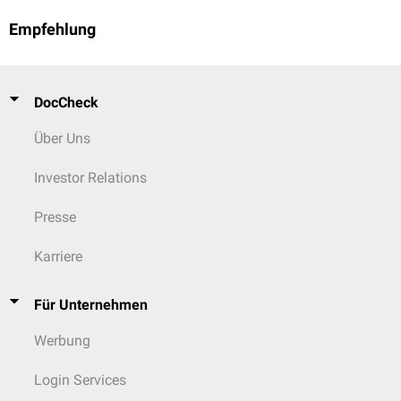
Empfehlung
DocCheck
Über Uns
Investor Relations
Presse
Karriere
Für Unternehmen
Werbung
Login Services