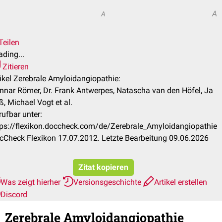
A
A
Teilen
ding...
Zitieren
tikel Zerebrale Amyloidangiopathie:
nnar Römer, Dr. Frank Antwerpes, Natascha van den Höfel, Ja
, Michael Vogt et al.
rufbar unter:
tps://flexikon.doccheck.com/de/Zerebrale_Amyloidangiopathie
cCheck Flexikon 17.07.2012. Letzte Bearbeitung 09.06.2026
Zitat kopieren
Was zeigt hierher
Versionsgeschichte
Artikel erstellen
Discord
Zerebrale Amyloidangiopathie