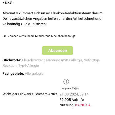
Steinke et al.:
The alpha gal story: Lessons learned from connecting
klickst.
Symptome daher erst im Laufe der Nacht auf. Der Grund hierfür ist
the dots
J Allergy Clin Immunol, 2015
derzeit (2022) nicht abschließend geklärt. Am weitesten akzeptiert ist die
Gibbens:
Zeckenbiss kann Fleischallergie auslösen
National
Alternativ kümmert sich unser Flexikon-Redaktionsteam darum.
Hypothese, dass Alpha-Gal an Lipide bindet, deren
Resorption
im
Geographic, 2017
Deine zusätzlichen Angaben helfen uns, den Artikel schnell und
Vergleich zu Proteinen langsamer abläuft. Übereinstimmend werden
Bublak und Jakob:
Fleischallergie durch Zeckenbiss?
Allergo
vollständig zu aktualisieren:
allergische Reaktionen eher beim Verzehr von fetthaltigem Fleisch,
Journal, 2016
seltener von magerem Fleisch ausgelöst.
500
Zeichen verbleibend. Mindestens 5 Zeichen benötigt.
Absenden
Stichworte:
Fleischverzehr
,
Nahrungsmittelallergie
,
Soforttyp-
Reaktion
,
Typ-I-Allergie
Fachgebiete:
Allergologie
Letzter Edit:
Wichtiger Hinweis zu diesem Artikel
21.03.2024, 09:14
59.905 Aufrufe
Nutzung:
BY-NC-SA