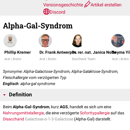
Versionsgeschichte
Artikel erstellen
Discord
Alpha-Gal-Syndrom
Phillip Kremer
Dr. Frank Antwerpes
Dr. rer. nat. Janica Nolte
Seyma Yi
Arzt | Ärztin
Arzt | Ärztin
DocCheck Team
Arzt | Ärztin
Synonyme: Alpha-Galactose-Syndrom, Alpha-Galaktose-Syndrom,
Fleischallergie vom verzögerten Typ
Englisch
: alpha-gal syndrome
Definition
Beim
Alpha-Gal-Syndrom
, kurz
AGS
, handelt es sich um eine
Nahrungsmittelallergie
, die eine verzögerte
Soforttypallergie
auf das
Disaccharid
Galactose-α-1-3-Galactose
(Alpha-Gal) darstellt.