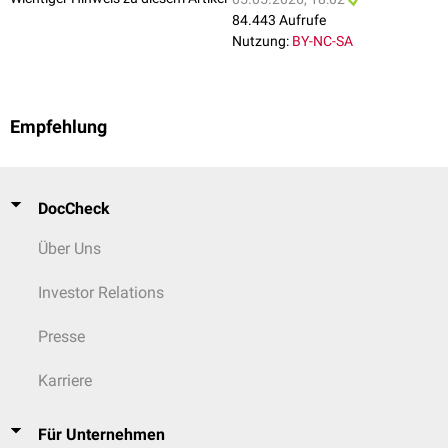
Inhibitoren
bei
NOTCH1
-Mutationen, befinden sich in klinischer Prüfung.
84.443 Aufrufe
Nutzung:
BY-NC-SA
Empfehlung
DocCheck
Über Uns
Investor Relations
Presse
Karriere
Für Unternehmen