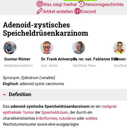
Was zeigt hierher
Versionsgeschichte
Artikel erstellen
Discord
Adenoid-zystisches
Speicheldrüsenkarzinom
Gunnar Römer
Dr. Frank Antwerpes
Dr. rer. nat. Fabienne Reh
Simon 
Medizinjournalist/in
Arzt | Ärztin
DocCheck Team
DocChec
Synonym: Zylindrom (veraltet)
Englisch
: adenoid cystic carcinoma
Definition
Das
adenoid-zystische Speicheldrüsenkarzinom
ist ein
maligner
epithelialer
Tumor
der
Speicheldrüsen
, der durch ein
charakteristisches
kribriformes
,
tubuläres
oder
solides
Wachstumsmuster sowie eine ausgeprägte