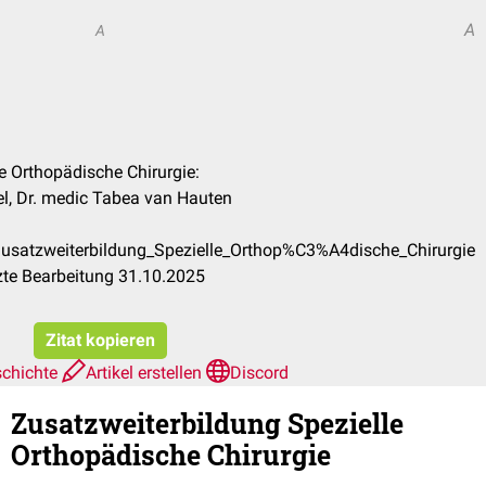
A
A
le Orthopädische Chirurgie:
el, Dr. medic Tabea van Hauten
Zusatzweiterbildung_Spezielle_Orthop%C3%A4dische_Chirurgie
zte Bearbeitung 31.10.2025
Zitat kopieren
schichte
Artikel erstellen
Discord
Zusatzweiterbildung Spezielle
Orthopädische Chirurgie