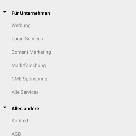
Arthroskopische Eingriffe
an Schulter, Knie, Sprunggelenk und Hand
Perioperative
Betreuung, postoperative Überwachung,
Rehabilitation
Für Unternehmen
und langfristige Nachsorge komplexer orthopädischer Patienten
Werbung
Login Services
Content Marketing
Marktforschung
CME-Sponsoring
Alle Services
Alles andere
Kontakt
AGB