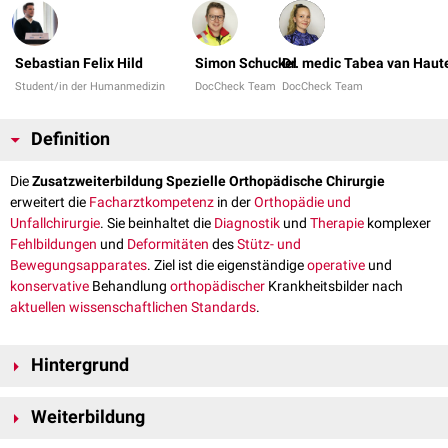
Sebastian Felix Hild
Simon Schuckel
Dr. medic Tabea van Haut
Student/in der Humanmedizin
DocCheck Team
DocCheck Team
Definition
Die
Zusatzweiterbildung Spezielle Orthopädische Chirurgie
erweitert die
Facharztkompetenz
in der
Orthopädie und
Unfallchirurgie
. Sie beinhaltet die
Diagnostik
und
Therapie
komplexer
Fehlbildungen
und
Deformitäten
des
Stütz- und
Bewegungsapparates
. Ziel ist die eigenständige
operative
und
konservative
Behandlung
orthopädischer
Krankheitsbilder nach
aktuellen wissenschaftlichen Standards
.
Hintergrund
Die orthopädische
Chirurgie
hat sich in den vergangenen Jahrzehnten
Weiterbildung
stark weiterentwickelt. Fortschritte in der
Endoprothetik
,
Arthroskopie
,
Tumororthopädie
sowie der
rekonstruktiven
und
minimalinvasiven