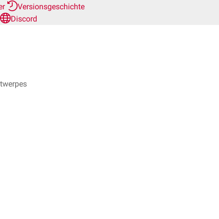
er
Versionsgeschichte
Discord
ntwerpes