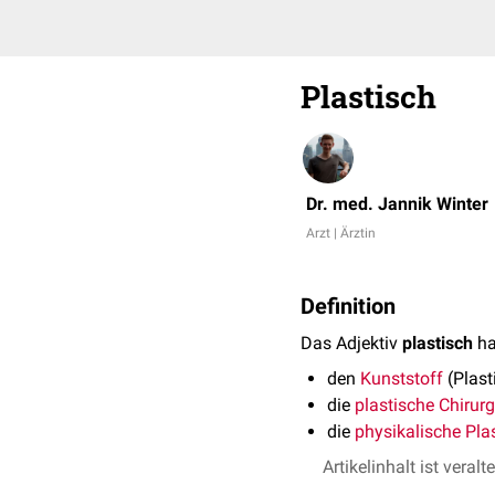
Plastisch
Dr. med. Jannik Winter
Arzt | Ärztin
Definition
Das Adjektiv
plastisch
ha
den
Kunststoff
(Plast
die
plastische Chirurg
die
physikalische Plas
Artikelinhalt ist veralt