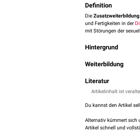
Definition
Die
Zusatzweiterbildung
und Fertigkeiten in der
Di
mit Störungen der sexue
Hintergrund
Sexualität ist ein integr
Weiterbildung
sexuellen Erlebens oder
Die Zusatzweiterbildung 
Die
Sexualmedizin
ist ei
Literatur
Bundesärztekammer
von 
Psychosomatik
,
Endokrin
sexualmedizinischen Be
sicherstellen, dass Betr
Artikelinhalt ist veralt
Bundesärztekammer
sozialer Aspekte der Sexu
medizinische
als auch
p
Sexualmedizinische W
Sexualität. Diese Exper
Du kannst den Artikel se
2025
Ablauf
bleiben oder schambesetz
Beier et al.,
Sexualmed
Alternativ kümmert sich
Voraussetzung für den E
2021
Artikel schnell und vollst
unmittelbaren
Patienten
Zusätzlich erforderlich si