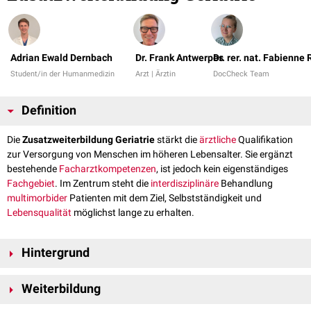
Adrian Ewald Dernbach
Dr. Frank Antwerpes
Dr. rer. nat. Fabienne
Student/in der Humanmedizin
Arzt | Ärztin
DocCheck Team
Definition
Die
Zusatzweiterbildung Geriatrie
stärkt die
ärztliche
Qualifikation
zur Versorgung von Menschen im höheren Lebensalter. Sie ergänzt
bestehende
Facharztkompetenzen
, ist jedoch kein eigenständiges
Fachgebiet
. Im Zentrum steht die
interdisziplinäre
Behandlung
multimorbider
Patienten mit dem Ziel, Selbstständigkeit und
Lebensqualität
möglichst lange zu erhalten.
Hintergrund
Der demografische Wandel führt zu einem stetig wachsenden Anteil
Weiterbildung
älterer Menschen mit Mehrfacherkrankungen. Dieser letzte
Lebensabschnitt ist durch funktionelle Einschränkungen und erhöhte