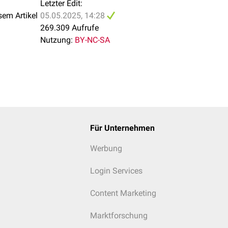
Letzter Edit:
sem Artikel
05.05.2025, 14:28
269.309 Aufrufe
Nutzung:
BY-NC-SA
erschenkels wird in ihrer Gesamtheit auch als
Wadenmuskulatu
ae
cnemius
Für Unternehmen
Werbung
erior
Login Services
cis longus
torum longus
Content Marketing
enloge werden durch den
Nervus tibialis
Marktforschung
innerviert.