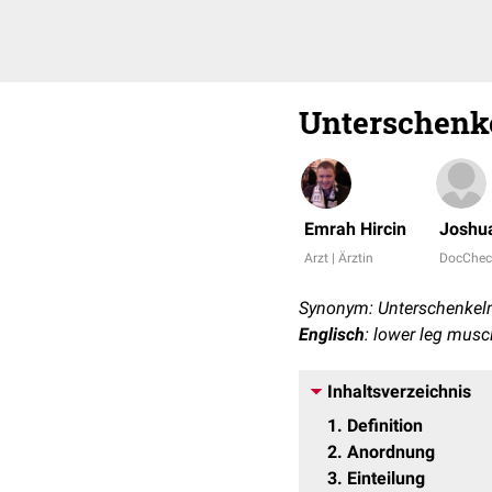
Unterschenk
Emrah Hircin
Joshu
Arzt | Ärztin
DocChec
Synonym: Unterschenkel
Englisch
: lower leg musc
Inhaltsverzeichnis
1
Definition
2
Anordnung
3
Einteilung