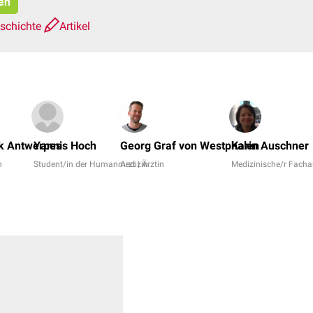
ren
eschichte
Artikel
nk Antwerpes
Yannis Hoch
Georg Graf von Westphalen
Karin Auschner
n
Student/in der Humanmedizin
Arzt | Ärztin
Medizinische/r Fachan