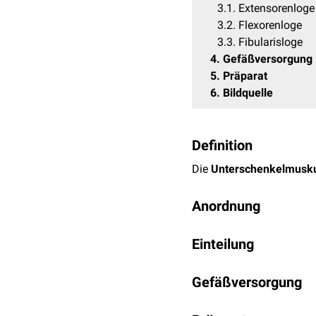
3.1
Extensorenloge
3.2
Flexorenloge
3.3
Fibularisloge
4
Gefäßversorgung
5
Präparat
6
Bildquelle
Definition
Die
Unterschenkelmusku
Anordnung
Durch Verbindungen zw
Einteilung
wird der Unterschenkel i
Compartimentum cruri
Extensorenloge
Gefäßversorgung
fibularis profundus
in
Musculus tibialis ante
Compartimentum crur
Die
arterielle
Versorgung d
Musculus extensor di