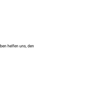
Fascia cruris
) in
risgruppe, die durch den
 der Fibula in
 das
Septum
ben helfen uns, den
ung manchmal auch den
ntarflexion
im
oberen