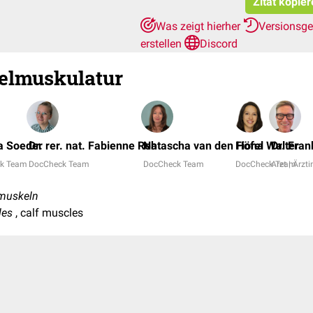
Zitat kopie
Was zeigt hierher
Versionsg
erstellen
Discord
elmuskulatur
a Soeder
Dr. rer. nat. Fabienne Reh
Natascha van den Höfel
Fiona Walter
Dr. Fra
k Team
DocCheck Team
DocCheck Team
DocCheck Team
Arzt | Ärzti
muskeln
les
, calf muscles