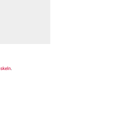
skeln
.
Septa intermuscularia
en
, die durch den
Nervus
e durch den
Nervus tibialis