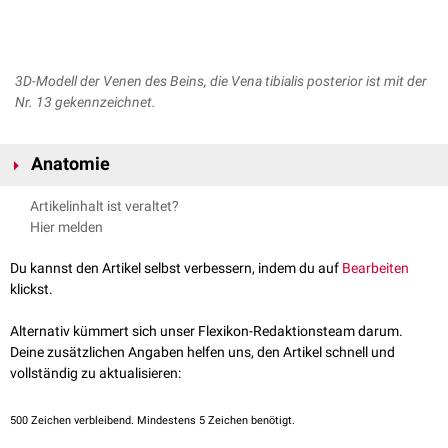
3D-Modell der Venen des Beins, die Vena tibialis posterior ist mit der
Nr. 13 gekennzeichnet.
Anatomie
Die Vena tibialis posterior zieht durch den
Canalis malleolaris
. Sie bildet
Artikelinhalt ist veraltet?
durch Vereinigung mit der
Vena tibialis anterior
die Vena poplitea. Sie
Hier melden
sammelt venöses
Blut
von der
Plantarseite
des
Fußes
aus dem
Arcus
venosus plantaris
und der Rückseite des Unterschenkels.
Du kannst den Artikel selbst verbessern, indem du auf
Bearbeiten
Wie die meisten tiefen Venen, wird die Vena tibialis posterior von einer
klickst.
gleichnamigen
Arterie
, in diesem Fall der
Arteria tibialis posterior
,
begleitet.
Alternativ kümmert sich unser Flexikon-Redaktionsteam darum.
Deine zusätzlichen Angaben helfen uns, den Artikel schnell und
vollständig zu aktualisieren:
500
Zeichen verbleibend. Mindestens 5 Zeichen benötigt.