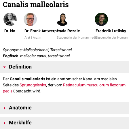
Canalis malleolaris
Dr. No
Dr. Frank Antwerpes
Hoda Rezaie
Frederik Lutilsky
Arzt | Ärztin
Student/in der Humanmedizin
Student/in der Human
Synonyme: Malleolarkanal, Tarsaltunnel
Englisch
: malleolar canal, tarsal tunnel
Definition
Der
Canalis malleolaris
ist ein anatomischer Kanal am medialen
Seite des
Sprunggelenks
, der vom
Retinaculum musculorum flexorum
pedis
überdacht wird.
Anatomie
Der Malleolarkanal wird
lateral
durch die Knochenoberflächen des
Merkhilfe
Calcaneus
und
Talus
sowie durch den
Sulcus malleolaris medialis
des