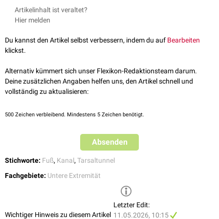
Malleolus
begrenzt.
Medial
wird er vom Retinaculum musculorum
Die Strukturen des Tarsaltunnels und ihre Anordnung kann man sich
Artikelinhalt ist veraltet?
flexorum pedis überspannt.
durch folgende Eselsbrücke merken:
Hier melden
Er besitzt vier
Kompartimente
, die durch bindegewebige Faserzüge
"
T
om,
Di
ck
A
nd
V
ery
N
ervous
Ha
rry"
zwischen dem Retinaculum und dem
Knochen
gebildet werden. Von
Du kannst den Artikel selbst verbessern, indem du auf
Bearbeiten
anterior
nach
posterior
enthalten sie folgende Strukturen:
klickst.
die
Sehne
und
Sehnenscheide
des
Musculus tibialis posterior
die Sehne und Sehnenscheide des
Musculus flexor digitorum longus
Alternativ kümmert sich unser Flexikon-Redaktionsteam darum.
die
Arteria
und
Vena tibialis posterior
, sowie der
Nervus tibialis
Deine zusätzlichen Angaben helfen uns, den Artikel schnell und
die Sehne und Sehnenscheide des
Musculus flexor hallucis longus
vollständig zu aktualisieren:
500
Zeichen verbleibend. Mindestens 5 Zeichen benötigt.
Absenden
Stichworte:
Fuß
,
Kanal
,
Tarsaltunnel
Fachgebiete:
Untere Extremität
Letzter Edit:
Wichtiger Hinweis zu diesem Artikel
11.05.2026, 10:15