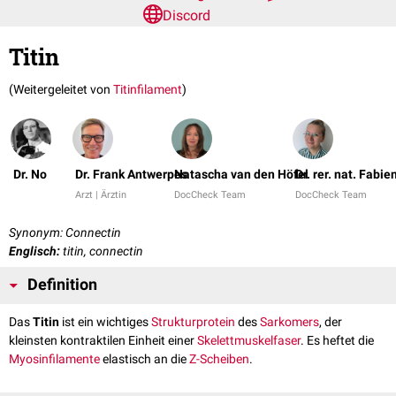
Discord
Titin
(Weitergeleitet von
Titinfilament
)
Dr. No
Dr. Frank Antwerpes
Natascha van den Höfel
Dr. rer. nat. Fabi
Arzt | Ärztin
DocCheck Team
DocCheck Team
Synonym: Connectin
Englisch:
titin, connectin
Definition
Das
Titin
ist ein wichtiges
Strukturprotein
des
Sarkomers
, der
kleinsten kontraktilen Einheit einer
Skelettmuskelfaser
. Es heftet die
Myosinfilamente
elastisch an die
Z-Scheiben
.