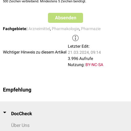
500
Zeichen verbleibend. Mindestens 5 Zeichen benötigt.
nach §35a Abs. 1 Satz 10 i.V.m. 5.Kapitel §12 Nr. 1 Satz 2 VerfO für
den Wirkstoff Tasimelteon
, durchgeführt vom G-Ba, aufgerufen am
09.02.2019
Absenden
Fachgebiete:
Arzneimittel
,
Pharmakologie
,
Pharmazie
Letzter Edit:
Wichtiger Hinweis zu diesem Artikel
21.03.2024, 09:14
3.996 Aufrufe
Nutzung:
BY-NC-SA
Empfehlung
DocCheck
Über Uns