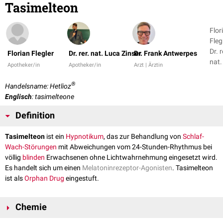
Tasimelteon
Flor
Flegl
Dr. r
Florian Flegler
Dr. rer. nat. Luca Zinser
Dr. Frank Antwerpes
nat.
Apotheker/in
Apotheker/in
Arzt | Ärztin
Luc
Zins
®
Handelsname: Hetlioz
+ 1
Englisch
: tasimelteone
Definition
Tasimelteon
ist ein
Hypnotikum
, das zur Behandlung von
Schlaf-
Wach-Störungen
mit Abweichungen vom 24-Stunden-Rhythmus bei
völlig
blinden
Erwachsenen ohne Lichtwahrnehmung eingesetzt wird.
Es handelt sich um einen
Melatoninrezeptor-Agonisten
. Tasimelteon
ist als
Orphan Drug
eingestuft.
Chemie