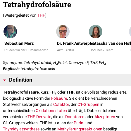
Tetrahydrofolsäure
(Weitergeleitet von
THF
)
Sebastian Merz
Dr. Frank Antwerpes
Natascha van den Höf
Student/in der Humanmedizin
Arzt | Ärztin
DocCheck Team
Synonyme: Tetrahydrofolat, H
Folat, Coenzym F, THF, FH
4
4
Englisch
: tetrahydrofolic acid
Definition
Tetrahydrofolsäure
, kurz
FH
oder
THF
, ist die vollständig reduzierte,
4
biologisch aktive Form der
Folsäure
. Sie dient bei verschiedenen
Stoffwechselvorgängen als
Cofaktor
, der
C1-Gruppen
in
unterschiedlichen
Oxidationsstufen
überträgt. Dabei entstehen
verschiedene
THF-Derivate
, die als
Donatoren
oder
Akzeptoren
von
C1-Gruppen wirken. THF ist u.a. an der
Purin-
und
Thymidylatsynthese
sowie an
Methylierungsreaktionen
beteiligt.