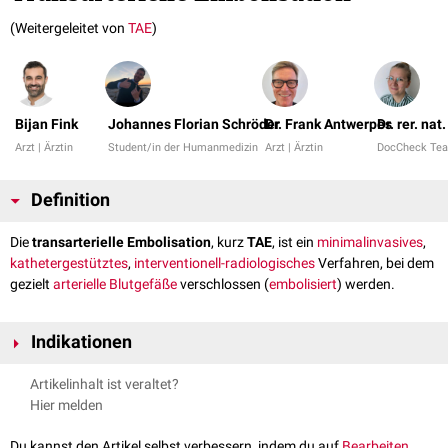
(Weitergeleitet von
TAE
)
Bijan Fink
Johannes Florian Schröder
Dr. Frank Antwerpes
Dr. rer. na
Arzt | Ärztin
Student/in der Humanmedizin
Arzt | Ärztin
DocCheck Te
Definition
Die
transarterielle Embolisation
, kurz
TAE
, ist ein
minimalinvasives
,
kathetergestütztes
,
interventionell-radiologisches
Verfahren, bei dem
gezielt
arterielle
Blutgefäße
verschlossen (
embolisiert
) werden.
Indikationen
Zu den wichtigsten
Indikationen
zählen:
Artikelinhalt ist veraltet?
Blutungskontrolle
(Notfallembolisation): Akute
gastrointestinale
Hier melden
Blutungen
(z.B.
Ulkus
,
Divertikel
,
Tumor
),
Hämoptysen
(z.B. bei
Bronchiektasen
oder Tumoren),
traumatische
Organblutungen (
Milz
,
Du kannst den Artikel selbst verbessern, indem du auf
Bearbeiten