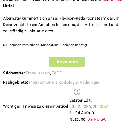
Leber
,
Niere
),
Nachblutungen
postoperativ
oder nach
Punktionen
,
klickst.
unstillbare
Epistaxis
Tumortherapie
: oft in Form der
TACE
bei Lebertumoren zur Induktion
Alternativ kümmert sich unser Flexikon-Redaktionsteam darum.
einer
Tumornekrose
Deine zusätzlichen Angaben helfen uns, den Artikel schnell und
Gefäßpathologien: Verödung
hypervaskularisierter
Läsionen, z.B.
vollständig zu aktualisieren:
von
Aneurysmen
viszeraler
Arterien (z.B.
Arteria splenica
,
Arteria
hepatica
),
arteriovenösen Malformationen
oder
Fisteln
500
Zeichen verbleibend. Mindestens 5 Zeichen benötigt.
Präoperative Vorbereitung: Tumoren mit starker Gefäßversorgung
(z.B.
Meningeome
,
Paragangliome
),
Hypersplenismus
vor
Absenden
Splenektomie
zur Reduktion des
intraoperativen
Blutverlusts
Stichworte:
Embolisation
,
TACE
Fachgebiete:
Interventionelle Radiologie
,
Radiologie
Letzter Edit:
Wichtiger Hinweis zu diesem Artikel
03.02.2026, 20:45
1.194 Aufrufe
Nutzung:
BY-NC-SA