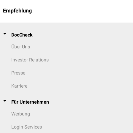
Empfehlung
DocCheck
Über Uns
Investor Relations
Presse
Karriere
Für Unternehmen
Werbung
Login Services