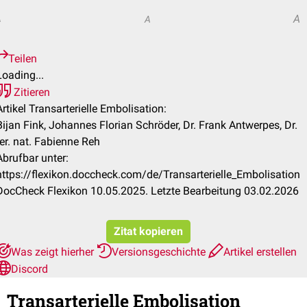
A
A
A
Teilen
Loading...
Zitieren
Artikel Transarterielle Embolisation:
Bijan Fink, Johannes Florian Schröder, Dr. Frank Antwerpes, Dr.
rer. nat. Fabienne Reh
Abrufbar unter:
https://flexikon.doccheck.com/de/Transarterielle_Embolisation
DocCheck Flexikon 10.05.2025. Letzte Bearbeitung 03.02.2026
Zitat kopieren
Was zeigt hierher
Versionsgeschichte
Artikel erstellen
Discord
Transarterielle Embolisation