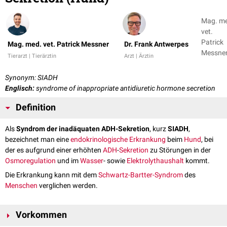
Mag. m
vet.
Patrick
Mag. med. vet. Patrick Messner
Dr. Frank Antwerpes
Messner
Tierarzt | Tierärztin
Arzt | Ärztin
Dr. Fran
Antwer
Synonym: SIADH
Englisch:
syndrome of inappropriate antidiuretic hormone secretion
Definition
Als
Syndrom der inadäquaten ADH-Sekretion
, kurz
SIADH
,
bezeichnet man eine
endokrinologische Erkrankung
beim
Hund
, bei
der es aufgrund einer erhöhten
ADH
-
Sekretion
zu Störungen in der
Osmoregulation
und im
Wasser
- sowie
Elektrolythaushalt
kommt.
Die Erkrankung kann mit dem
Schwartz-Bartter-Syndrom
des
Menschen
verglichen werden.
Vorkommen