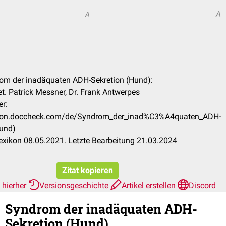
A
A
rom der inadäquaten ADH-Sekretion (Hund):
t. Patrick Messner, Dr. Frank Antwerpes
er:
xikon.doccheck.com/de/Syndrom_der_inad%C3%A4quaten_ADH-
Hund)
xikon 08.05.2021. Letzte Bearbeitung 21.03.2024
Zitat kopieren
 hierher
Versionsgeschichte
Artikel erstellen
Discord
Syndrom der inadäquaten ADH-
Sekretion (Hund)