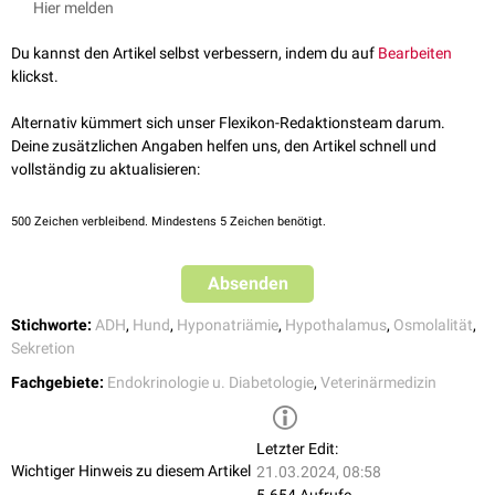
Hier melden
Stuttgart: Enke-Verlag in MVS Medizinverlag Stuttgart GmbH & Co.
KG. ISBN: 978-3-8304-1125-3
Du kannst den Artikel selbst verbessern, indem du auf
Bearbeiten
Barrot AC, Bédard A, Dunn M. 2017. Syndrome of inappropriate
klickst.
antidiuretic hormone secretion in a dog with a histiocytic sarcoma.
Can Vet J 58(7):713-715. MCID: PMC5479666.
Alternativ kümmert sich unser Flexikon-Redaktionsteam darum.
Fleeman LM, Irwin PJ, Phillips PA, West J. 2000. Effects of an oral
Deine zusätzlichen Angaben helfen uns, den Artikel schnell und
vasopressin receptor antagonist (OPC-31260) in a dog with
vollständig zu aktualisieren:
syndrome of inappropriate secretion of antidiuretic hormone. Aust
Vet J 78(12):825-30. DOI: 10.1111/j.1751-0813.2000.tb10497.x
500
Zeichen verbleibend. Mindestens 5 Zeichen benötigt.
Absenden
Stichworte:
ADH
,
Hund
,
Hyponatriämie
,
Hypothalamus
,
Osmolalität
,
Sekretion
Fachgebiete:
Endokrinologie u. Diabetologie
,
Veterinärmedizin
Letzter Edit:
Wichtiger Hinweis zu diesem Artikel
21.03.2024, 08:58