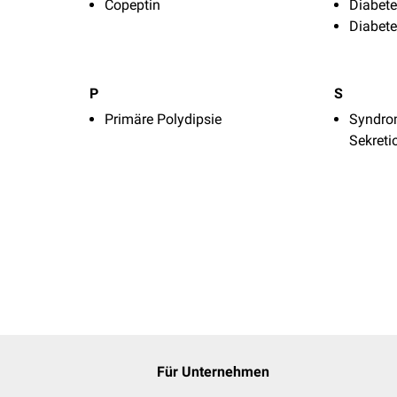
Copeptin
Diabete
Diabete
P
S
Primäre Polydipsie
Syndro
Sekreti
Für Unternehmen