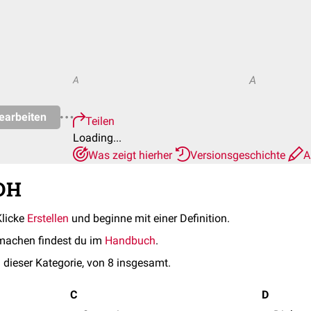
A
A
earbeiten
Teilen
Loading...
Was zeigt hierher
Versionsgeschichte
A
ADH
Klicke
Erstellen
und beginne mit einer Definition.
machen findest du im
Handbuch
.
 dieser Kategorie, von 8 insgesamt.
C
D