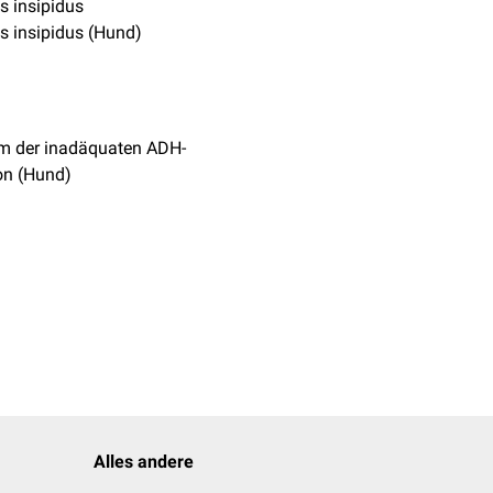
s insipidus
s insipidus (Hund)
m der inadäquaten ADH-
on (Hund)
Alles andere