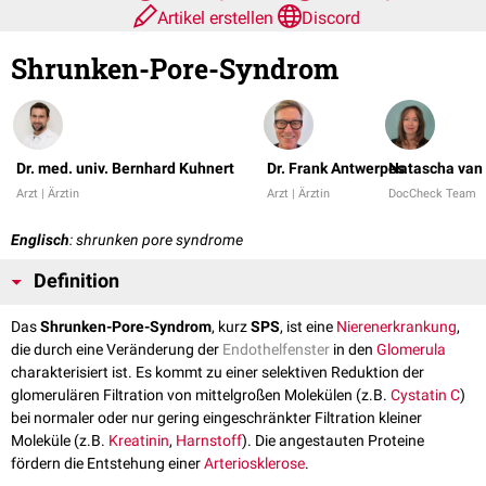
Artikel erstellen
Discord
Shrunken-Pore-Syndrom
Dr. med. univ. Bernhard Kuhnert
Dr. Frank Antwerpes
Natascha van 
Arzt | Ärztin
Arzt | Ärztin
DocCheck Team
Englisch
: shrunken pore syndrome
Definition
Das
Shrunken-Pore-Syndrom
, kurz
SPS
, ist eine
Nierenerkrankung
,
die durch eine Veränderung der
Endothelfenster
in den
Glomerula
charakterisiert ist. Es kommt zu einer selektiven Reduktion der
glomerulären Filtration von mittelgroßen Molekülen (z.B.
Cystatin C
)
bei normaler oder nur gering eingeschränkter Filtration kleiner
Moleküle (z.B.
Kreatinin
,
Harnstoff
). Die angestauten Proteine
fördern die Entstehung einer
Arteriosklerose
.