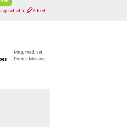
ieren
nsgeschichte
Artikel
Mag. med. vet.
Patrick Messner,
rpes
Dr. medic Tabea
van Hauten + 2