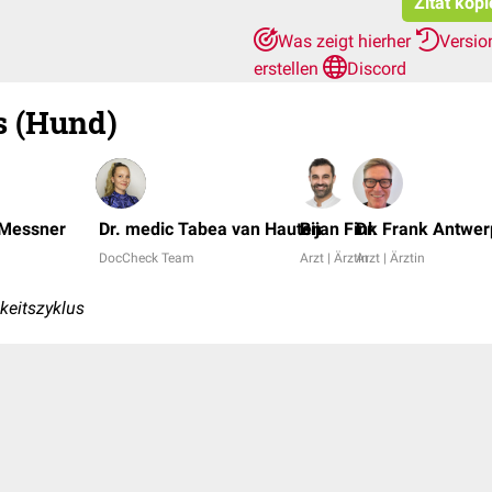
Zitat kop
Was zeigt hierher
Versio
erstellen
Discord
s (Hund)
 Messner
Dr. medic Tabea van Hauten
Bijan Fink
Dr. Frank Antwe
DocCheck Team
Arzt | Ärztin
Arzt | Ärztin
keitszyklus