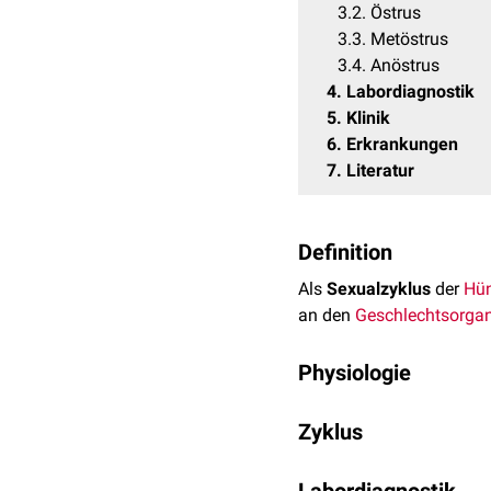
3.2
Östrus
3.3
Metöstrus
3.4
Anöstrus
4
Labordiagnostik
5
Klinik
6
Erkrankungen
7
Literatur
Definition
Als
Sexualzyklus
der
Hü
an den
Geschlechtsorga
Physiologie
Die Hündin zeigt einen
a
Zyklus
zwischen 6 und 7 Monate 
individuelle Unterschied
Der Sexualzyklus der Hünd
zwischen 4 und 12 Monat